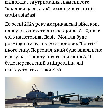
відповідає за утримання знаменитого
"кладовища літаків", розміщеного на цій
самій авіабазі.
До осені 2024 року американські військові
планують списати до ескадрильї А-10, після
чого на летовищі Девіс-Монтан буде
розміщено загалом 76 стройових "бортів"
цього типу. Персонал, який буде вивільнено
в результаті поступового списання А-10,
буде переведений в підрозділи, які
експлуатують літаки F-35.