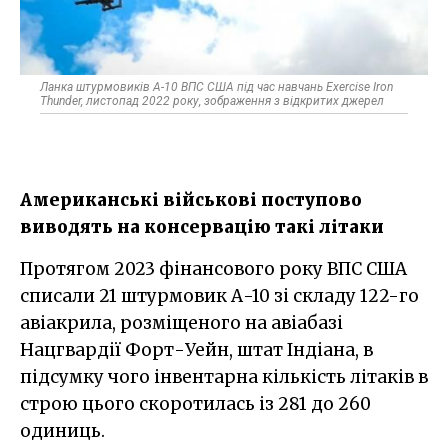
Ланка штурмовиків А-10 ВПС США під час навчань Exercise Iron
Thunder, листопад 2022 року, зображення з відкритих джерел
Американські військові поступово
виводять на консервацію такі літаки
Протягом 2023 фінансового року ВПС США
списали 21 штурмовик А-10 зі складу 122-го
авіакрила, розміщеного на авіабазі
Нацгвардії Форт-Уейн, штат Індіана, в
підсумку чого інвентарна кількість літаків в
строю цього скоротилась із 281 до 260
одиниць.