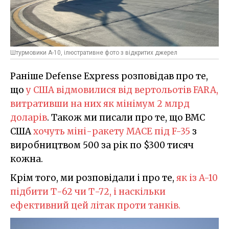
Штурмовики А-10, ілюстративне фото з відкритих джерел
Раніше Defense Express розповідав про те,
що
у США відмовилися від вертольотів FARA,
витративши на них як мінімум 2 млрд
доларів
. Також ми писали про те, що ВМС
США
хочуть міні-ракету MACE під F-35
з
виробництвом 500 за рік по $300 тисяч
кожна.
Крім того, ми розповідали і про те,
як із A-10
підбити Т-62 чи Т-72, і наскільки
ефективний цей літак проти танків.