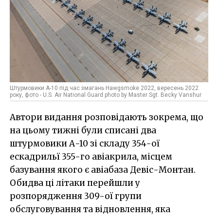
Штурмовики А-10 під час змагань Hawgsmoke 2022, вересень 2022
року, фото - U.S. Air National Guard photo by Master Sgt. Becky Vanshur
Автори видання розповідають зокрема, що
на цьому тижні були списані два
штурмовики А-10 зі складу 354-ої
ескадрильї 355-го авіакрила, місцем
базування якого є авіабаза Девіс-Монтан.
Обидва ці літаки перейшли у
розпорядження 309-ої групи
обслуговування та відновлення, яка