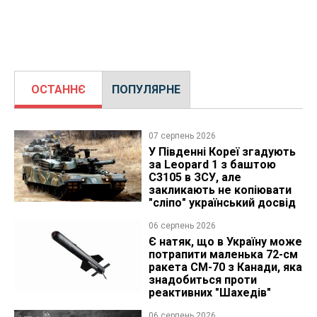
ОСТАННЄ
ПОПУЛЯРНЕ
07 серпень 2026
У Південні Кореї згадують
за Leopard 1 з баштою
C3105 в ЗСУ, але
закликають не копіювати
"сліпо" український досвід
06 серпень 2026
Є натяк, що в Україну може
потрапити маленька 72-см
ракета CM-70 з Канади, яка
знадобиться проти
реактивних "Шахедів"
06 серпень 2026