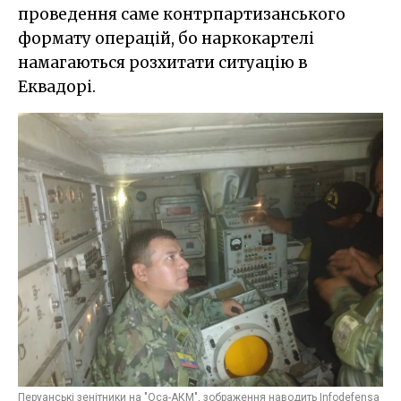
проведення саме контрпартизанського
формату операцій, бо наркокартелі
намагаються розхитати ситуацію в
Еквадорі.
Перуанські зенітники на "Оса-АКМ", зображення наводить Infodefensa