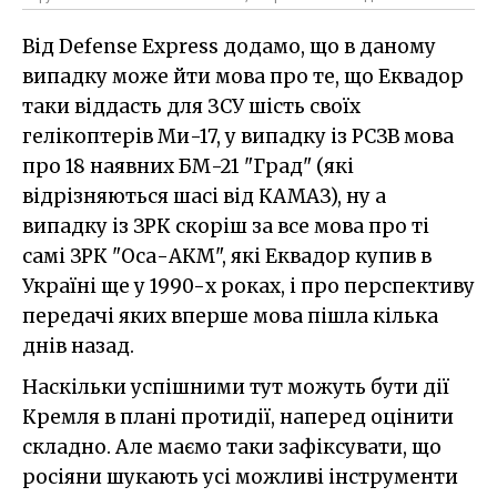
Від Defense Express додамо, що в даному
випадку може йти мова про те, що Еквадор
таки віддасть для ЗСУ шість своїх
гелікоптерів Ми-17, у випадку із РСЗВ мова
про 18 наявних БМ-21 "Град" (які
відрізняються шасі від КАМАЗ), ну а
випадку із ЗРК скоріш за все мова про ті
самі ЗРК "Оса-АКМ", які Еквадор купив в
Україні ще у 1990-х роках, і про перспективу
передачі яких вперше мова пішла кілька
днів назад.
Наскільки успішними тут можуть бути дії
Кремля в плані протидії, наперед оцінити
складно. Але маємо таки зафіксувати, що
росіяни шукають усі можливі інструменти