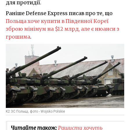
для протидії.
Раніше Defense Express писав про те, що
Польща хоче купити в Південної Кореї
зброю мінімум на $12 млрд, але є нюанси з
грошима
.
K2 ЗС Польщі, фото - Wojsko Polskie
Читайте також:
Рашисти хочуть