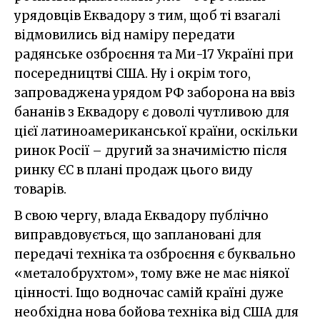
урядовців Еквадору з тим, щоб ті взагалі
відмовились від наміру передати
радянське озброєння та Ми-17 Україні при
посередництві США. Ну і окрім того,
запроваджена урядом РФ заборона на ввіз
бананів з Еквадору є доволі чутливою для
цієї латиноамериканської країни, оскільки
ринок Росії – другий за значимістю після
ринку ЄС в плані продаж цього виду
товарів.
В свою чергу, влада Еквадору публічно
виправдовується, що заплановані для
передачі техніка та озброєння є буквально
«металобрухтом», тому вже не має ніякої
цінності. Іщо водночас самій країні дуже
необхідна нова бойова техніка від США для