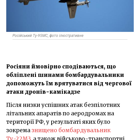
Російський Ту-95МС, фото ілюстративне
Росіяни ймовірно сподіваються, що
обліплені шинами бомбардувальники
допоможуть їм врятуватися від чергової
атаки дронів-камікадзе
Після низки успішних атак безпілотних
літальних апаратів по аеродромах на
території РФ, у результаті яких було
зокрема
знищено бомбардувальник
Ту-22М3
, а також військово-транспортні