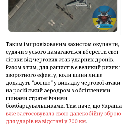
Таким імпровізованим захистом окупанти,
судячи з усього намагаються вберегти свої
літаки від чергових атак ударних дронів.
Разом з тим, для рашистів є великий ризик і
зворотного ефекту, коли шини лише
додадуть "вогню" у випадку чергової атаки
на російський аеродром з обліпленими
шинами стратегічними
бомбардувальниками. Тим паче, що Україна
вже застосовувала свою далекобійну зброю
для ударів на відстані у 700 км
.