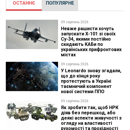
ОСТАННЄ
ПОПУЛЯРНЕ
09 серпень 2026
Невже рашисти хочуть
запускати Х-101 зі своїх
Су-34, якими постійно
скидають КАБи по
українських прифронтових
містах
09 серпень 2026
У Leonardo знову згадали,
що до кінця року
протестують в Україні
таємничий компонент
нової системи ППО
09 серпень 2026
Як зробити так, щоб НРК
діяв без перешкод, або
деякі аспекти живучості з
огляду на властивості
рухомості та прохідності