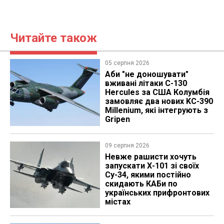
Читайте також
05 серпня 2026
Аби "не доношувати"
вживані літаки C-130
Hercules за США Колумбія
замовляє два нових KC-390
Millenium, які інтегрують з
Gripen
09 серпня 2026
Невже рашисти хочуть
запускати Х-101 зі своїх
Су-34, якими постійно
скидають КАБи по
українських прифронтових
містах