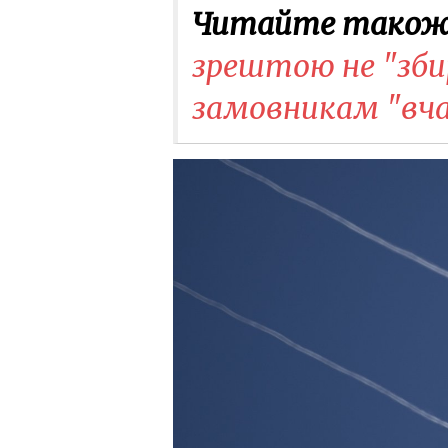
Читайте також
зрештою не "зби
замовникам "вча