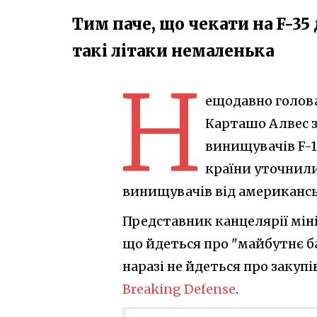
Тим паче, що чекати на F-35 
такі літаки немаленька
Н
ещодавно голова
Карташо Алвес з
винищувачів F-16
країни уточнили
винищувачів від американськ
Представник канцелярії мін
що йдеться про "майбутнє ба
наразі не йдеться про закупі
Breaking Defense
.