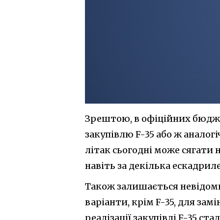
Зрештою, в офіційних бюдж
закупівлю F-35 або ж аналогі
літак сьогодні може сягати н
навіть за декілька ескадри
Також залишається невідомим
варіанти, крім F-35, для зам
реалізації закупівлі F-35 ст