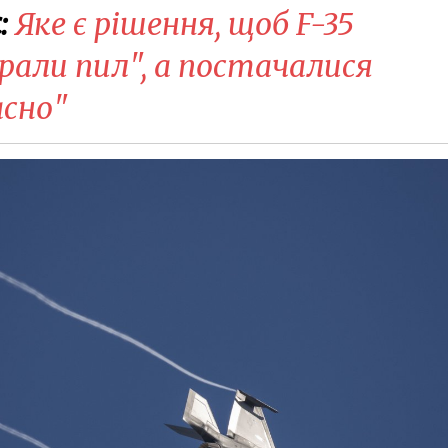
:
Яке є рішення, щоб F-35
рали пил", а постачалися
сно"