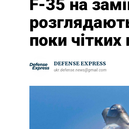
F-35 на замі
розглядають
поки чітких
DEFENSE EXPRESS
ukr.defense.news@gmail.com