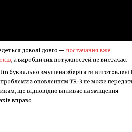
ведеться доволі довго —
постачання вже
оків
, а виробничих потужностей не вистачає.
rtin буквально змушена зберігати виготовлені 
рез проблеми з оновленням TR-3 не може передат
икам, що відповідно впливає на зміщення
аків вправо.