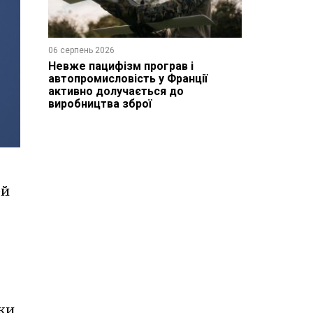
06 серпень 2026
Невже пацифізм програв і
автопромисловість у Франції
активно долучається до
виробництва зброї
ей
оки