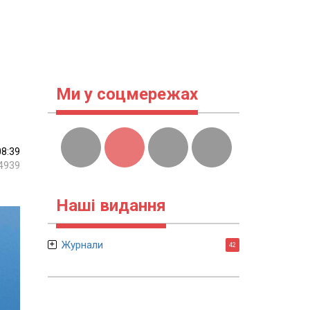
Ми у соцмережах
08:39
4939
Наші видання
Журнали
42