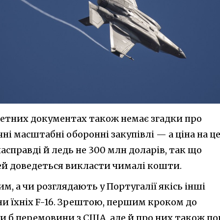
етних документах також немає згадки про
чні масштабні оборонні закупівлі — а ціна на ц
асправді й ледь не 300 млн доларів, так що
лей доведеться викласти чималі кошти.
, а чи розглядають у Португалії якісь інші
іни їхніх F-16. Зрештою, першим кроком до
али б перемовини з США, але й про них також п