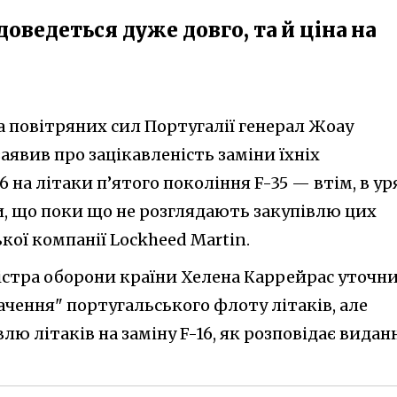
доведеться дуже довго, та й ціна на
 повітряних сил Португалії генерал Жоау
аявив про зацікавленість заміни їхніх
 на літаки п’ятого покоління F-35 — втім, в ур
, що поки що не розглядають закупівлю цих
ої компанії Lockheed Martin.
істра оборони країни Хелена Каррейрас уточни
чення" португальського флоту літаків, але
влю літаків на заміну F-16, як розповідає видан