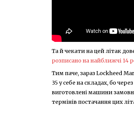
Та й чекати на цей літак до
розписано на найближчі 14 р
Тим паче, зараз Lockheed Ma
35 у себе на складах, бо че
виготовлені машини замовн
термінів постачання цих літ