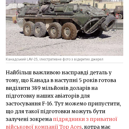
Канадський LAV-25, ілюстративне фото з відкритих джерел
Найбільш важливою насправді деталь у
тому, що Канада в наступні 5 років готова
виділити 389 мільйонів доларів на
підготовку наших авіаторів для
застосування F-16. Тут можемо припустити,
що для такої підготовки можуть бути
залучені зокрема
підрядники з приватної
військової компанії Top Aces
, котра має