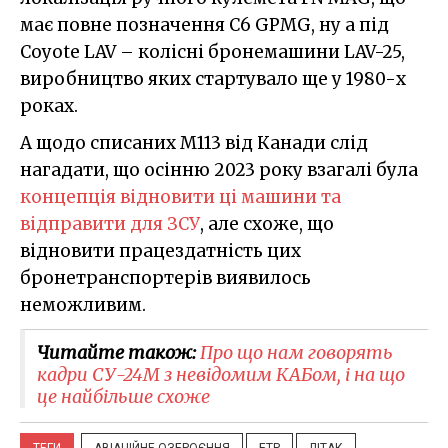
має повне позначення C6 GPMG, ну а під
Coyote LAV – колісні бронемашини LAV-25,
виробництво яких стартувало ще у 1980-х
роках.
А щодо списаних M113 від Канади слід
нагадати, що осінню 2023 року взагалі була
концепція відновити ці машини та
відправити для ЗСУ
, але схоже, що
відновити працездатність цих
бронетранспортерів виявилось
неможливим.
Читайте також:
Про що нам говорять
кадри СУ-24М з невідомим КАБом, і на що
це найбільше схоже
ТЕГИ
АВІАЦІЙНЕ ОЗБРОЄННЯ
БТР
ЛІТАК