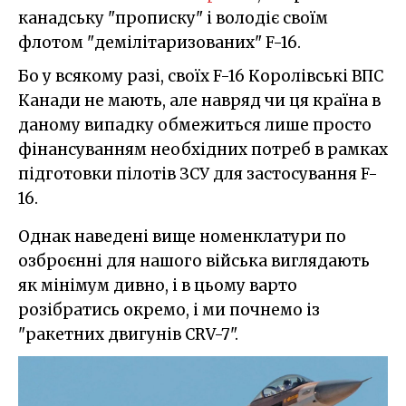
канадську "прописку" і володіє своїм
флотом "демілітаризованих" F-16.
Бо у всякому разі, своїх F-16 Королівські ВПС
Канади не мають, але навряд чи ця країна в
даному випадку обмежиться лише просто
фінансуванням необхідних потреб в рамках
підготовки пілотів ЗСУ для застосування F-
16.
Однак наведені вище номенклатури по
озброєнні для нашого війська виглядають
як мінімум дивно, і в цьому варто
розібратись окремо, і ми почнемо із
"ракетних двигунів CRV-7".