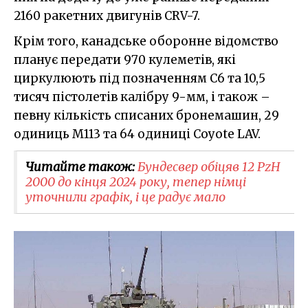
2160 ракетних двигунів CRV-7.
Крім того, канадське оборонне відомство
планує передати 970 кулеметів, які
циркулюють під позначенням C6 та 10,5
тисяч пістолетів калібру 9-мм, і також –
певну кількість списаних бронемашин, 29
одиниць M113 та 64 одиниці Coyote LAV.
Читайте також:
Бундесвер обіцяв 12 PzH
2000 до кінця 2024 року, тепер німці
уточнили графік, і це радує мало