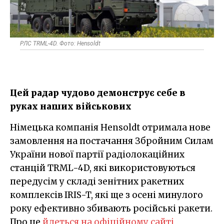
РЛС TRML-4D. Фото: Hensoldt
Цей радар чудово демонструє себе в
руках наших військових
Німецька компанія Hensoldt отримала нове
замовлення на постачання Збройним Силам
України нової партії радіолокаційних
станцій TRML-4D, які використовуються
передусім у складі зенітних ракетних
комплексів IRIS-T, які ще з осені минулого
року ефективно збивають російські ракети.
Про це
йдеться на офіційному сайті