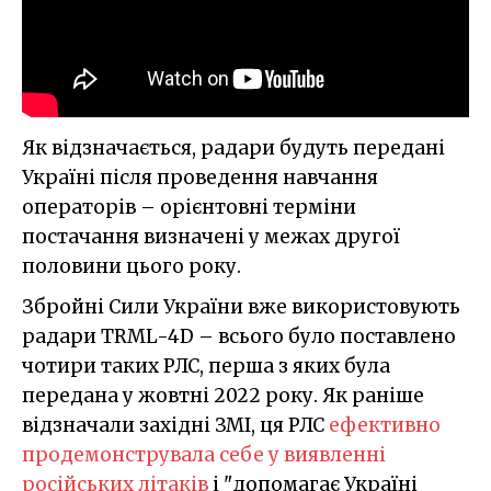
Як відзначається, радари будуть передані
Україні після проведення навчання
операторів – орієнтовні терміни
постачання визначені у межах другої
половини цього року.
Збройні Сили України вже використовують
радари TRML-4D – всього було поставлено
чотири таких РЛС, перша з яких була
передана у жовтні 2022 року. Як раніше
відзначали західні ЗМІ, ця РЛС
ефективно
продемонструвала себе у виявленні
російських літаків
і "допомагає Україні