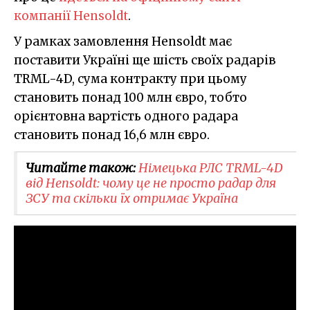
компанії Hensoldt
.
У рамках замовлення Hensoldt має
поставити Україні ще шість своїх радарів
TRML-4D, сума контракту при цьому
становить понад 100 млн євро, тобто
орієнтовна вартість одного радара
становить понад 16,6 млн євро.
Читайте також:
Німецька РЛС TRML-4D
від Hensoldt: чому це не просто радар для
ЗСУ та скільки їх отримає Україна