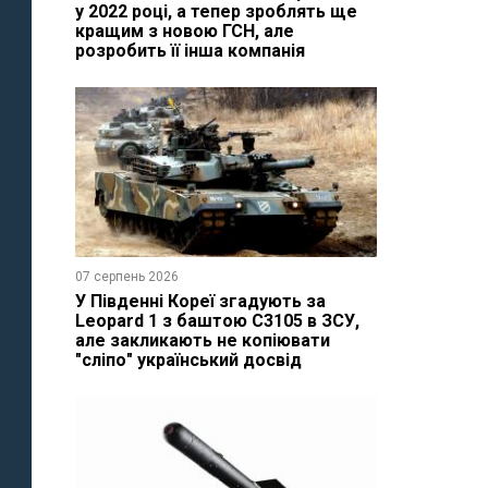
у 2022 році, а тепер зроблять ще
кращим з новою ГСН, але
розробить її інша компанія
07 серпень 2026
У Південні Кореї згадують за
Leopard 1 з баштою C3105 в ЗСУ,
але закликають не копіювати
"сліпо" український досвід