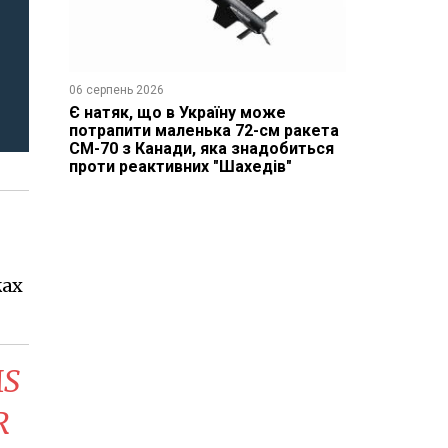
06 серпень 2026
Є натяк, що в Україну може
потрапити маленька 72-см ракета
CM-70 з Канади, яка знадобиться
проти реактивних "Шахедів"
жах
MS
R