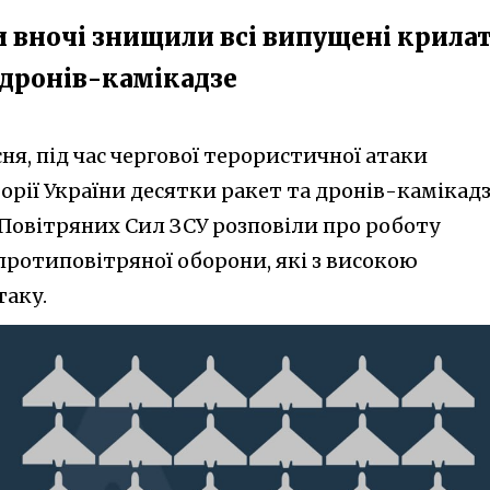
 вночі знищили всі випущені крилат
 дронів-камікадзе
есня, під час чергової терористичної атаки
орії України десятки ракет та дронів-камікад
Повітряних Сил ЗСУ розповіли про роботу
 протиповітряної оборони, які з високою
таку.