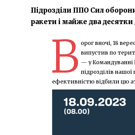
Підрозділи ППО Сил оборони
ракети і майже два десятки
В
орог вночі, 18 вер
випустив по терит
— у Командуванні 
підрозділів нашої
ефективністю відбили цю а