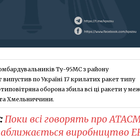
 бомбардувальників Ту-95МС з району
г випустив по Україні 17 крилатих ракет типу
типовітряна оборона збила всі ці ракети у ме
та Хмельниччини.
:
Поки всі говорять про ATAC
наближається виробництво E