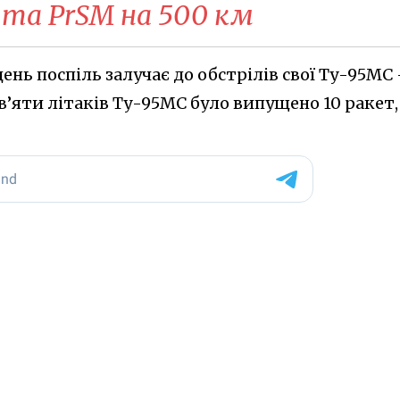
 та PrSM на 500 км
ень поспіль залучає до обстрілів свої Ту-95МС
дев’яти літаків Ту-95МС було випущено 10 ракет,