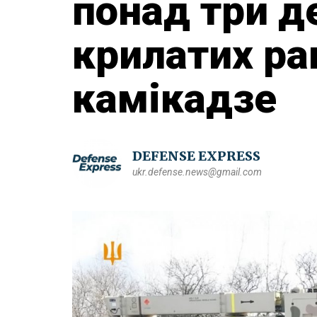
понад три д
крилатих рак
камікадзе
DEFENSE EXPRESS
ukr.defense.news@gmail.com