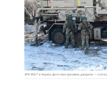
ЗРК IRIS-T в Україні, фото ілюстративне, джерело — стоп-к