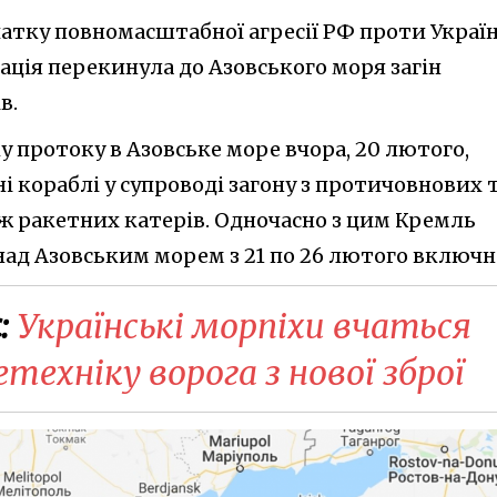
очатку повномасштабної агресії РФ проти Україн
ація перекинула до Азовського моря загін
в.
у протоку в Азовське море вчора, 20 лютого,
 кораблі у супроводі загону з протичовнових 
ож ракетних катерів. Одночасно з цим Кремль
над Азовським морем з 21 по 26 лютого включн
:
Українські морпіхи вчаться
ехніку ворога з нової зброї