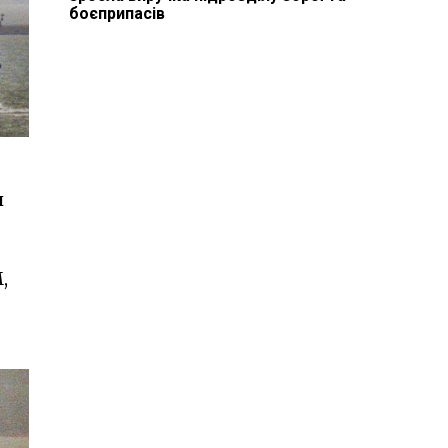
боєприпасів
и
,