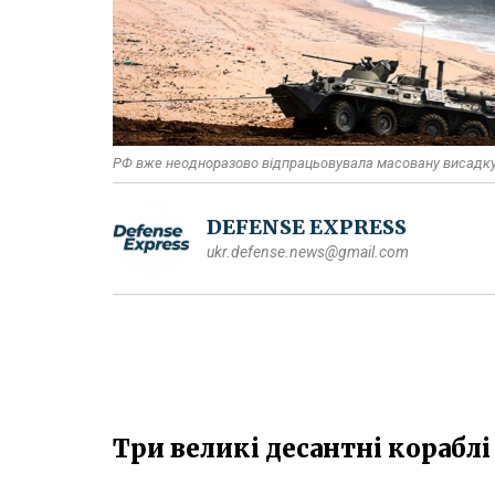
РФ вже неодноразово відпрацьовувала масовану висадку
DEFENSE EXPRESS
ukr.defense.news@gmail.com
Три великі десантні корабл