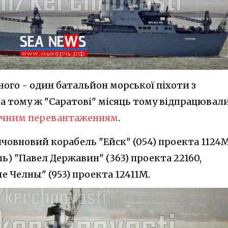
ого - один батальйон морської піхоти з
на тому ж "Саратові" місяць тому відпрацювал
ачним перевантаженням
.
човновий корабель "Ейск" (054) проекта 1124М
) "Павел Державин" (363) проекта 22160,
 Челны" (953) проекта 12411М.