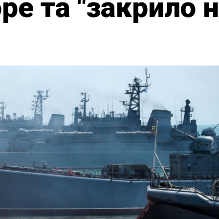
ре та "закрило н