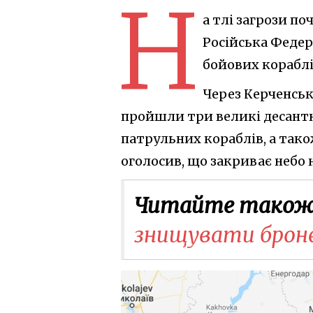
Н
а тлі загрози п
Російська Федер
бойових кораблі
Через Керченськ
пройшли три великі десантні
патрульних кораблів, а так
оголосив, що закриває небо 
Читайте також
знищувати бронет