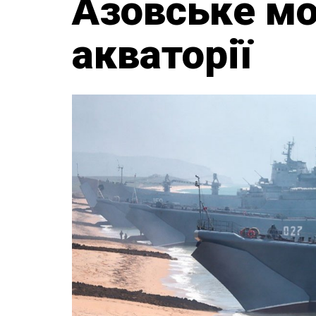
Азовське мо
акваторії