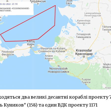
ходяться два великі десантні кораблі проекту 
рь Куников" (158) та один ВДК проекту 1171