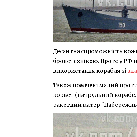
Десантна спроможність кожн
бронетехнікою. Проте у РФ 
використання корабля зі
зн
Також помічені малий проти
корвет (патрульний корабель
ракетний катер "Набережные