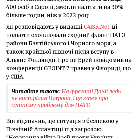
400 осіб в Європі, змогли налітати на 30%
більше годин, ніж у 2022 році.
Як розповідають у виданні
C4ISR.Net
, ці
польоти охоплювали східний фланг НАТО,
райони Балтійського і Чорного моря, а
також крайньої півночі після вступу в
Альянс Фінляндії. Про це Брей повідомив на
конференції GEOINT 7 травня у Флориді, що
у США.
Читайте також:
На фрегаті Данії ледь
не вистрілив Harpoon, і це каже про
суттєву проблему для НАТО
Він відзначив, що ситуація з безпекою у
Північній Атлантиці під загрозою.
"Незаконна війна Росії проти України