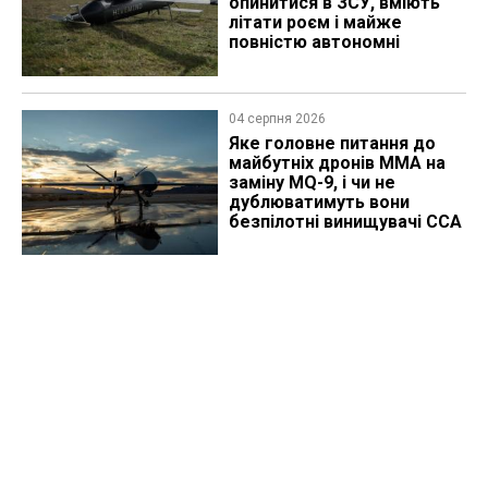
опинитися в ЗСУ, вміють
літати роєм і майже
повністю автономні
04 серпня 2026
Яке головне питання до
майбутніх дронів MMA на
заміну MQ-9, і чи не
дублюватимуть вони
безпілотні винищувачі CCA