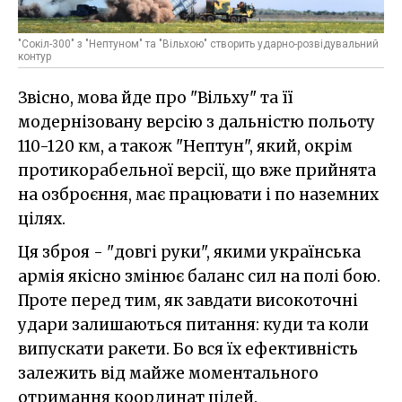
"Сокіл-300" з "Нептуном" та "Вільхою" створить ударно-розвідувальний
контур
Звісно, мова йде про "Вільху" та її
модернізовану версію з дальністю польоту
110-120 км, а також "Нептун", який, окрім
протикорабельної версії, що вже прийнята
на озброєння, має працювати і по наземних
цілях.
Ця зброя - "довгі руки", якими українська
армія якісно змінює баланс сил на полі бою.
Проте перед тим, як завдати високоточні
удари залишаються питання: куди та коли
випускати ракети. Бо вся їх ефективність
залежить від майже моментального
отримання координат цілей.