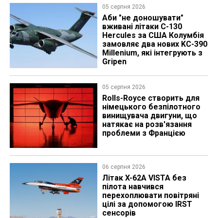
05 серпня 2026
Аби "не доношувати"
вживані літаки C-130
Hercules за США Колумбія
замовляє два нових KC-390
Millenium, які інтегрують з
Gripen
05 серпня 2026
Rolls-Royce створить для
німецького безпілотного
винищувача двигуни, що
натякає на розв'язання
проблеми з Францією
06 серпня 2026
Літак X-62A VISTA без
пілота навчився
перехоплювати повітряні
цілі за допомогою IRST
сенсорів