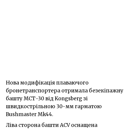
Нова модифікація плаваючого
бронетранспортера отримала безекіпажну
башту МСТ-30 від Kongsberg зі
швидкострільною 30-мм гарматою
Bushmaster Mk44.
Ліва сторона башти ACV оснащена