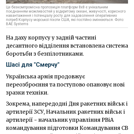
Це безкомпромісна пропозиція платформ 8x8 є унікальним
поєднанням можливостей у відкритому океані, живучості, корисного
навантаження і потенціалу росту для задоволення оперативних
потреб Корпусу морської піхоти США, які постійно змінюються. Фото:
BAE Systems
На даху корпусу у задній частині
десантного відділення встановлена система
боротьби з безпілотниками.
Шасі для "Смерчу"
Українська армія продовжує
переозброєння та поступово опановує нові
зразки техніки.
Зокрема, напередодні Дня ракетних військ і
артилерії ЗСУ, Начальник ракетних військ і
артилерії − начальник управління РВіА
командування підготовки Командування СВ