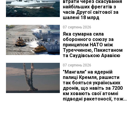
втрати через скасування
найбільших фрегатів з
часів Другої світової за
шалені 18 млрд
07 серпень 2026
Яка сумарна сила
оборонного союзу за
принципом НАТО між
Туреччиною, Пакистаном
та Саудівською Аравією
07 серпень 2026
"Мангали" на ядерній
палиці Кремля, рашисти
так бояться українських
дронів, що навіть за 7200
км ховають свої атомні
підводні ракетоносії, тож
що видно з космосу