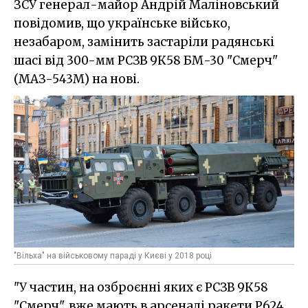
ЗСУ генерал-майор Андрій Маліновський
повідомив, що українське військо,
незабаром, замінить застаріли радянські
шасі від 300-мм РСЗВ 9К58 БМ-30 "Смерч"
(МАЗ-543М) на нові.
"Вільха" на військовому параді у Києві у 2018 році
"У частин, на озброєнні яких є РСЗВ 9К58
"Смерч", вже мають в арсеналі ракети Р624