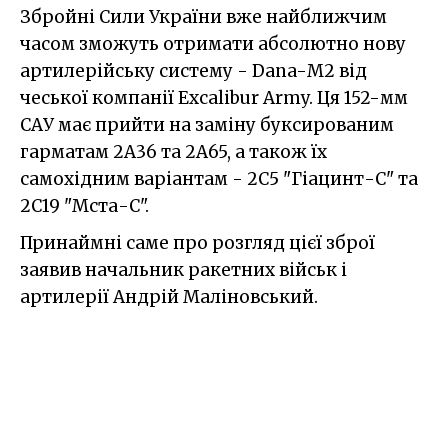
Збройні Сили України вже найближчим
часом зможуть отримати абсолютно нову
артилерійську систему - Dana-М2 від
чеської компанії Excalibur Army. Ця 152-мм
САУ має прийти на заміну буксированим
гарматам 2А36 та 2А65, а також їх
самохідним варіантам - 2С5 "Гіацинт-С" та
2С19 "Мста-С".
Принаймні саме про розгляд цієї зброї
заявив начальник ракетних військ і
артилерії Андрій Маліновський.