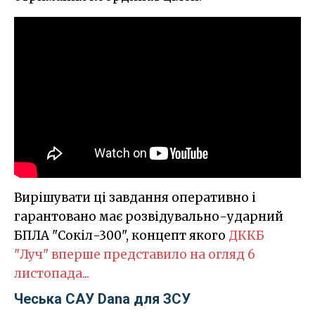
Вирішувати ці завдання оперативно і
гарантовано має розвідувально-ударний
БПЛА "Сокіл-300", концепт якого
ДККБ
"Луч" вперше представило на огляд 6
листопада..
.
Чеська САУ Dana для ЗСУ