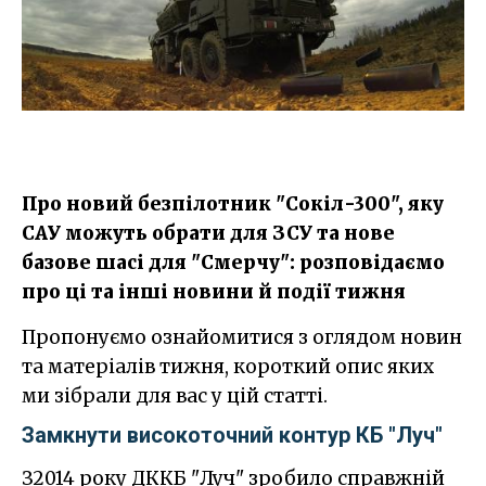
Про новий безпілотник "Сокіл-300", яку
САУ можуть обрати для ЗСУ та нове
базове шасі для "Смерчу": розповідаємо
про ці та інші новини й події тижня
Пропонуємо ознайомитися з оглядом новин
та матеріалів тижня, короткий опис яких
ми зібрали для вас у цій статті.
Замкнути високоточний контур КБ "Луч"
З2014 року ДККБ "Луч" зробило справжній