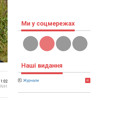
Ми у соцмережах
Наші видання
Журнали
11:02
42
7691