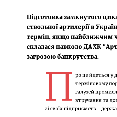
Підготовка замкнутого цик
ствольної артилерії в Украї
термін, якщо найближчим ч
склалася навколо ДАХК "Арт
загрозою банкрутства.
П
ро це йдеться у
терміновому пор
галузей промисл
втручання та до
зі своїх підприємств - держ