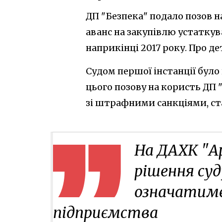
ДП "Безпека" подало позов 
аванс на закупівлю устатку
наприкінці 2017 року. Про д
Судом першої інстанції бул
цього позову на користь ДП 
зі штрафними санкціями, ст
На ДАХК "
рішення суд
означатиме
підприємства