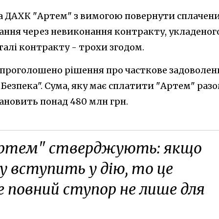
на ДАХК "Артем" з вимогою повернути сплачен
вання через невиконання контракту, укладеног
еталі контракту - трохи згодом.
о проголошено рішення про часткове задоволен
"Безпека". Сума, яку має сплатити "Артем" раз
ановить понад 480 млн грн.
Артем" стверджують: якщо
у вступить у дію, то це
 повний ступор не лише для