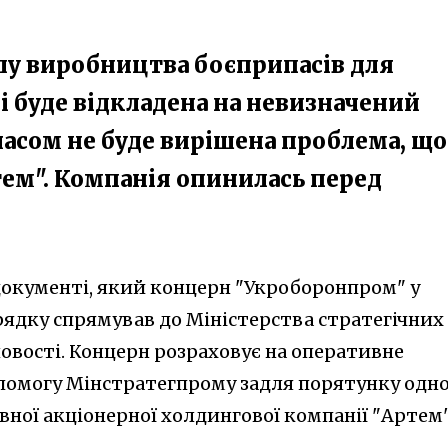
лу виробництва боєприпасів для
ні буде відкладена на невизначений
асом не буде вирішена проблема, що
ем". Компанія опинилась перед
 документі, який концерн "Укроборонпром" у
ядку спрямував до Міністерства стратегічних
овості. Концерн розраховує на оперативне
помогу Мінстратегпрому задля порятунку одн
авної акціонерної холдингової компанії "Артем"