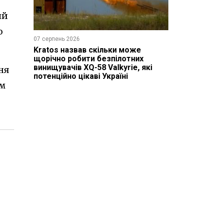
ий
о
07 серпень 2026
Kratos назвав скільки може
щорічно робити безпілотних
винищувачів XQ-58 Valkyrie, які
ня
потенційно цікаві Україні
ом