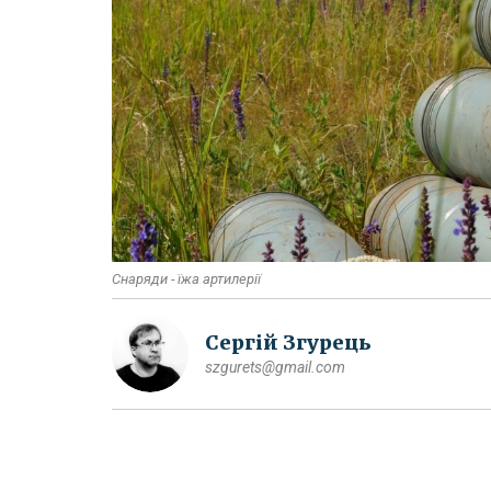
Снаряди - їжа артилерії
Сергій Згурець
szgurets@gmail.com