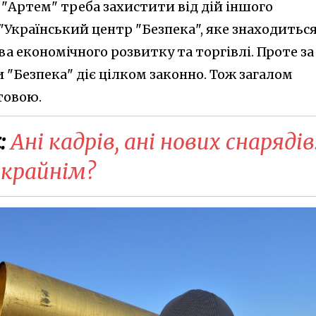
 "Артем" треба захистити від дій іншого
Український центр "Безпека", яке знаходиться
а економічного розвитку та торгівлі. Проте за
"Безпека" діє цілком законно. Тож загалом
товою.
:
Ані кадрів, ані нових снарядів
 крайнім?