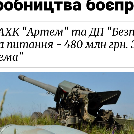
робництва боєпр
ДАХК "Артем" та ДП "Безп
а питання - 480 млн грн. 
ема"