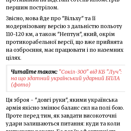
першим пострілом.
Звісно, мова йде про "Вільху" та її
модернізовану версію з дальністю польоту
110-120 км, а також "Нептун", який, окрім
протикорабельної версії, що вже прийнята
на озброєння, має працювати і по наземних
цілях.
Читайте також:
​"Сокіл-300" від КБ "Луч":
на що здатний український ударний БПЛА
(фото)
Ця зброя - "довгі руки", якими українська
армія якісно змінює баланс сил на полі бою.
Проте перед тим, як завдати високоточні
удари залишаються питання: куди та коли