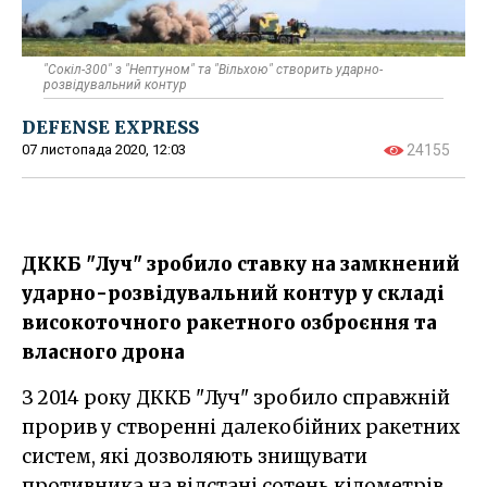
"Сокіл-300" з "Нептуном" та "Вільхою" створить ударно-
розвідувальний контур
DEFENSE EXPRESS
07 листопада 2020, 12:03
24155
ДККБ "Луч" зробило ставку на замкнений
ударно-розвідувальний контур у складі
високоточного ракетного озброєння та
власного дрона
З 2014 року ДККБ "Луч" зробило справжній
прорив у створенні далекобійних ракетних
систем, які дозволяють знищувати
противника на відстані сотень кілометрів