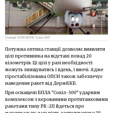
Станція ОСНП БПЛА "Сокіл-300"
Потужна оптика станції дозволяє виявляти
цілі противника на відстані понад 20
кілометрів. Ці цілі у разі необхідності
можуть знищуватись і вдень, і вночі. Адже
гіростабілізована ОПСН також забезпечує
наведення ракет від ДержККБ.
При оснащені БПЛА "Сокіл-300" ударним
комплексом з керованими протитанковими
ракетами типу РК-2П йдеться про
максимальну дальність застосування у 10