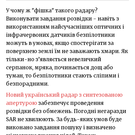
У чому ж "фішка" такого радару?
Виконувати завдання розвідки - навіть з
використанням найсучасніших оптичних і
інфрачервоних датчиків безпілотники
можуть в умовах, якщо спостерігати за
поверхнею землі їм не заважають хмари. Як
тільки-но з’являється невеличкий
серпанок, мряка, починається дощ або
туман, то безпілотники стають сліпими і
безпорадними.
Новий український радар з синтезованою
апертурою
забезпечує проведення
розвідки без обмежень. Погодні негаразди
SAR не хвилюють. За будь-яких умов буде
виконано завдання пошуку і визначено