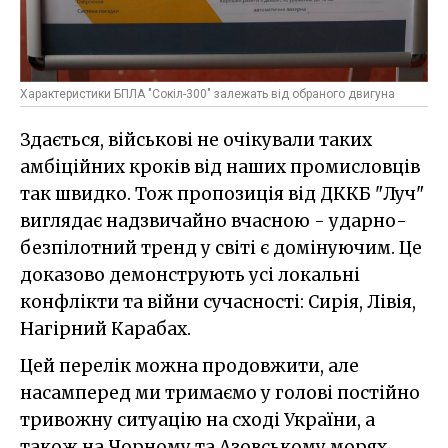
Характеристики БПЛА "Сокіл-300" залежать від обраного двигуна
Здається, військові не очікували таких
амбіційних кроків від наших промисловців
так швидко. Тож пропозиція від ДККБ "Луч"
виглядає надзвичайно вчасною - ударно-
безпілотний тренд у світі є домінуючим. Це
доказово демонструють усі локальні
конфлікти та війни сучасності: Сирія, Лівія,
Нагірний Карабах.
Цей перелік можна продовжити, але
насамперед ми тримаємо у голові постійно
тривожну ситуацію на сході України, а
також на Чорному та Азовському морях.