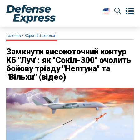
Головна
Зброя & Технології
​Замкнути високоточний контур
КБ "Луч": як "Сокіл-300" очолить
бойову тріаду "Нептуна" та
"Вільхи" (відео)