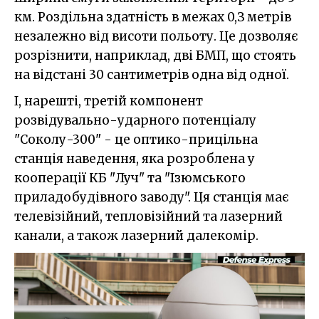
км. Роздільна здатність в межах 0,З метрів
незалежно від висоти польоту. Це дозволяє
розрізнити, наприклад, дві БМП, що стоять
на відстані 30 сантиметрів одна від одної.
І, нарешті, третій компонент
розвідувально-ударного потенціалу
"Соколу-300" - це оптико-прицільна
станція наведення, яка розроблена у
кооперації КБ "Луч" та "Ізюмського
приладобудівного заводу". Ця станція має
телевізійний, тепловізійний та лазерний
канали, а також лазерний далекомір.