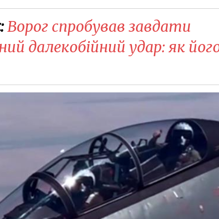
:
Ворог спробував завдати
ий далекобійний удар: як йог