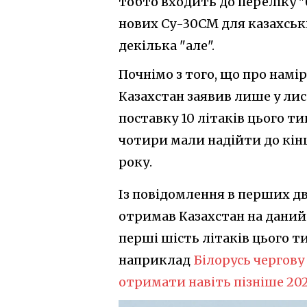
тобто входить до переліку 
нових Су-30СМ для казахськи
декілька "але".
Почнімо з того, що про намі
Казахстан заявив лише у лист
поставку 10 літаків цього ти
чотири мали надійти до кінц
року.
Із повідомлення в перших дво
отримав Казахстан на даний
перші шість літаків цього т
наприклад
Білорусь чергову
отримати навіть пізніше 202