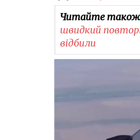
Читайте також
швидкий повторн
відбили