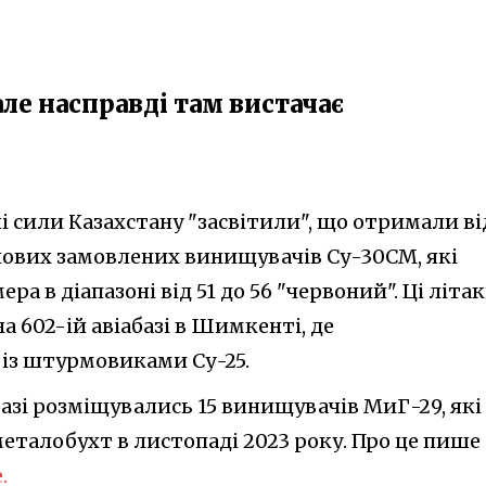
але насправді там вистачає
і сили Казахстану "засвітили", що отримали ві
 нових замовлених винищувачів Су-30СМ, які
ра в діапазоні від 51 до 56 "червоний". Ці літа
а 602-ій авіабазі в Шимкенті, де
із штурмовиками Су-25.
абазі розміщувались 15 винищувачів МиГ-29, які
еталобухт в листопаді 2023 року. Про це пише
.