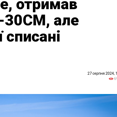
le, отримав
у-30СМ, але
ї списані
27 серпня 2024, 
6