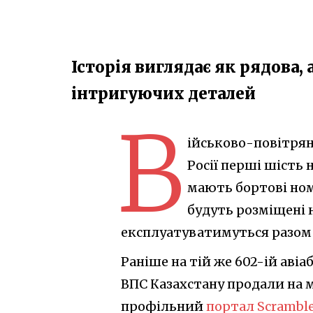
Історія виглядає як рядова, 
інтригуючих деталей
В
ійськово-повітрян
Росії перші шість
мають бортові номе
будуть розміщені н
експлуатуватимуться разом 
Раніше на тій же 602-ій аві
ВПС Казахстану продали на м
профільний
портал Scramble