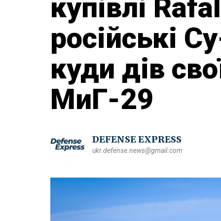
купівлі Rafa
російські С
куди дів сво
МиГ-29
DEFENSE EXPRESS
ukr.defense.news@gmail.com