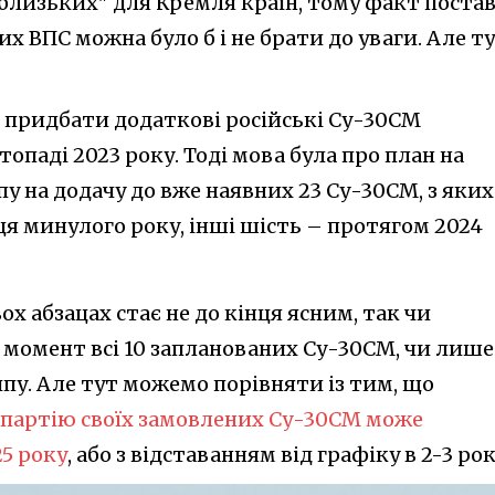
"близьких" для Кремля країн, тому факт поста
х ВПС можна було б і не брати до уваги. Але ту
р придбати додаткові російські Су-30СМ
опаді 2023 року. Тоді мова була про план на
пу на додачу до вже наявних 23 Су-30СМ, з яких
я минулого року, інші шість – протягом 2024
х абзацах стає не до кінця ясним, так чи
 момент всі 10 запланованих Су-30СМ, чи лише
ипу. Але тут можемо порівняти із тим, що
 партію своїх замовлених Су-30СМ може
5 року
, або з відставанням від графіку в 2-3 рок