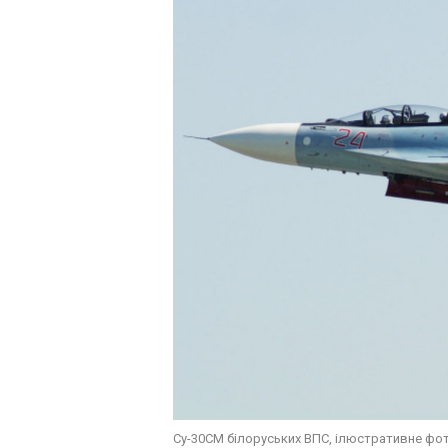
Су-30СМ білоруських ВПС, ілюстративне фо