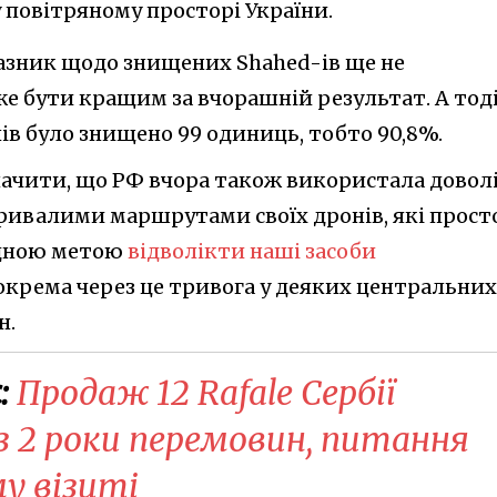
повітряному просторі України.
азник щодо знищених Shahed-ів ще не
же бути кращим за вчорашній результат. А тоді
ів було знищено 99 одиниць, тобто 90,8%.
значити, що РФ вчора також використала довол
тривалими маршрутами своїх дронів, які прост
идною метою
відволікти наші засоби
Зокрема через це тривога у деяких центральних
н.
:
Продаж 12 Rafale Сербії
з 2 роки перемовин, питання
у візиті