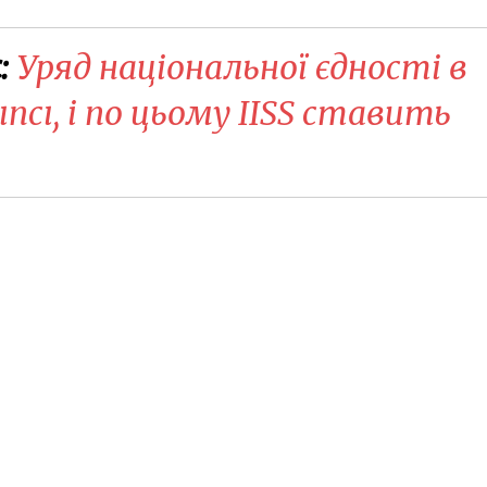
:
Уряд національної єдності в
ncı, і по цьому IISS ставить