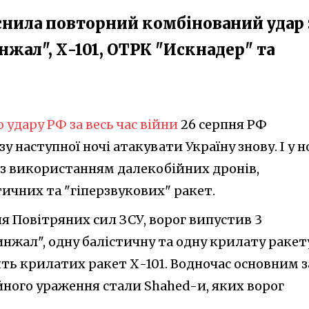
йснила повторний комбінований удар 
ал", Х-101, ОТРК "Искнадер" та
 удару РФ за весь час війни
26 серпня РФ
у наступної ночі атакувати Україну знову. І у н
 з використанням далекобійних дронів,
тичних та "гіперзвукових" ракет.
ня Повітряних сил ЗСУ, ворог випустив 3
жал", одну балістичну та одну крилату ракету
ять крилатих ракет Х-101. Водночас основним з
йного ураження стали Shahed-и, яких ворог