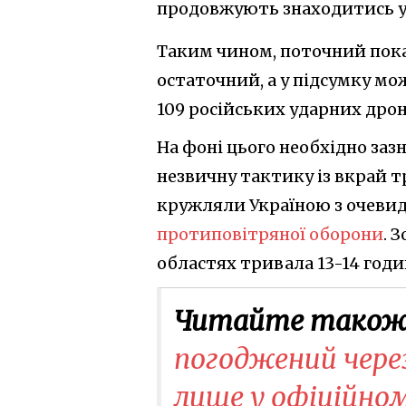
продовжують знаходитись у 
Таким чином, поточний пок
остаточний, а у підсумку мо
109 російських ударних дрон
На фоні цього необхідно за
незвичну тактику із вкрай 
кружляли Україною з очев
протиповітряної оборони
. 
областях тривала 13-14 годи
Читайте також
погоджений чере
лише у офіційном