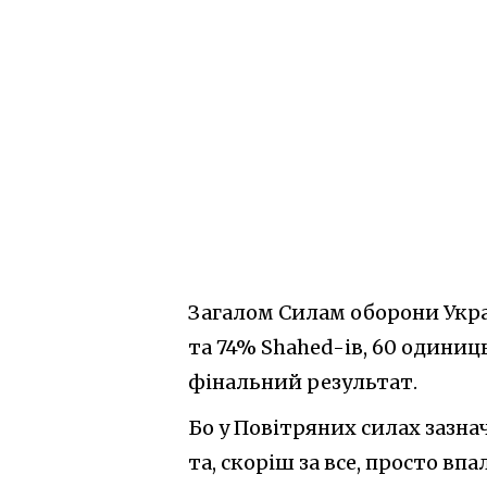
Загалом Силам оборони Украї
та 74% Shahed-ів, 60 одиниць
фінальний результат.
Бо у Повітряних силах зазна
та, скоріш за все, просто впа