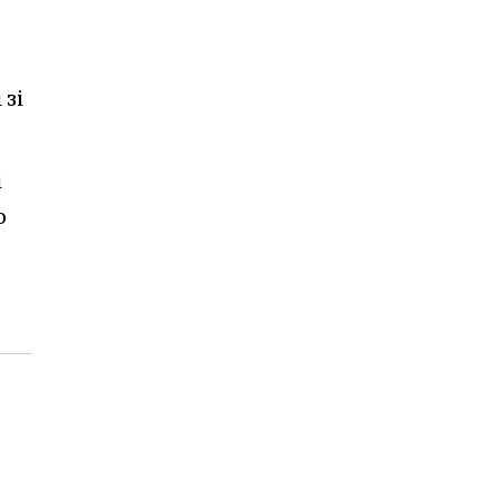
 зі
і
о