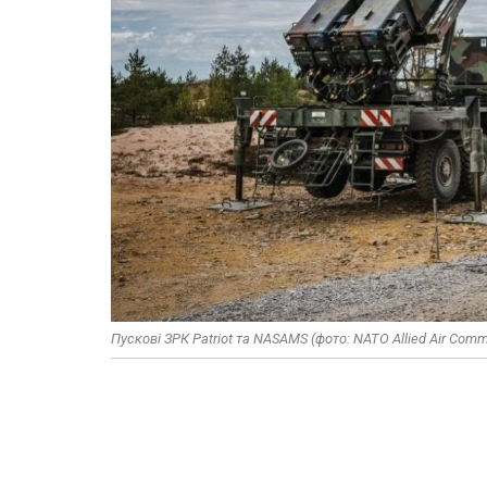
Пускові ЗРК Patriot та NASAMS (фото: NATO Allied Air Com