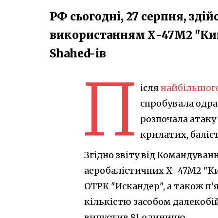
РФ сьогодні, 27 серпня, зді
використанням Х-47М2 "Кинж
Shahed-ів
П
ісля
найбільшого
спробувала одраз
розпочала атаку
крилатих, баліс
Згідно звіту від Командуван
аеробалістичних Х-47М2 "Кин
ОТРК "Искандер", а також п'
кількістю засобом далекобі
випустив 81 одиницю.