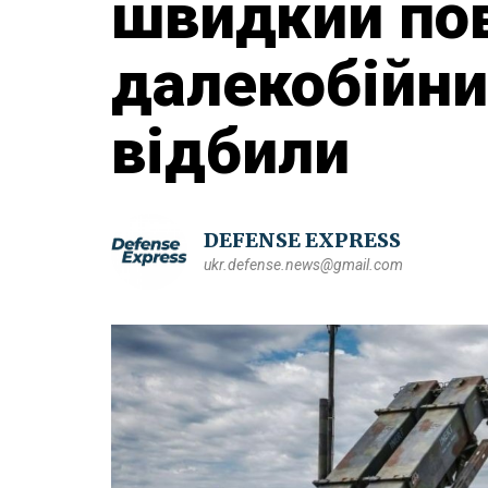
швидкий по
далекобійни
відбили
DEFENSE EXPRESS
ukr.defense.news@gmail.com