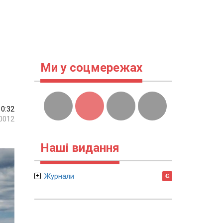
Ми у соцмережах
10:32
0012
Наші видання
Журнали
42