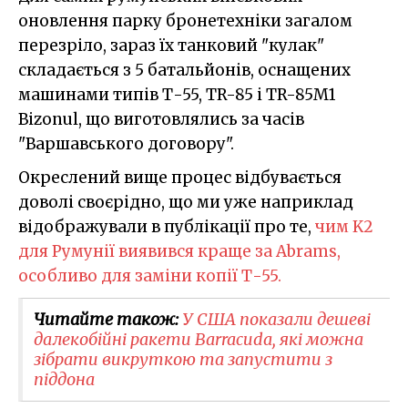
оновлення парку бронетехніки загалом
перезріло, зараз їх танковий "кулак"
складається з 5 батальйонів, оснащених
машинами типів Т-55, TR-85 і TR-85M1
Bizonul, що виготовлялись за часів
"Варшавського договору".
Окреслений вище процес відбувається
доволі своєрідно, що ми уже наприклад
відображували в публікації про те,
чим K2
для Румунії виявився краще за Abrams,
особливо для заміни копії Т-55.
Читайте також:
У США показали дешеві
далекобійні ракети Barracuda, які можна
зібрати викруткою та запустити з
піддона