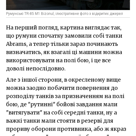
Румунські TR-85 M1 Bizonul, ілюстративне фото з відкритих джерел
На перший погляд, картина виглядає так,
що румуни спочатку замовили собі танки
Abrams, а тепер тільки зараз починають
визначатись, як взагалі ці машини можна
використовувати на полі бою, і це все
доволі непослідовно.
Але з іншої сторони, в окресленому вище
можна заодно побачити повернення до
розподілу танків за призначенням на полі
бою, де "рутинні" бойові завдання мали
"витягувати" на собі середні танки, ну а
важкі танки мали стояти в резерві для
прориву оборони противника, або ж якраз