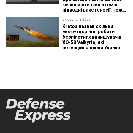
км ховають свої атомні
підводні ракетоносії, тож
що видно з космосу
07 серпень 2026
Kratos назвав скільки
може щорічно робити
безпілотних винищувачів
XQ-58 Valkyrie, які
потенційно цікаві Україні