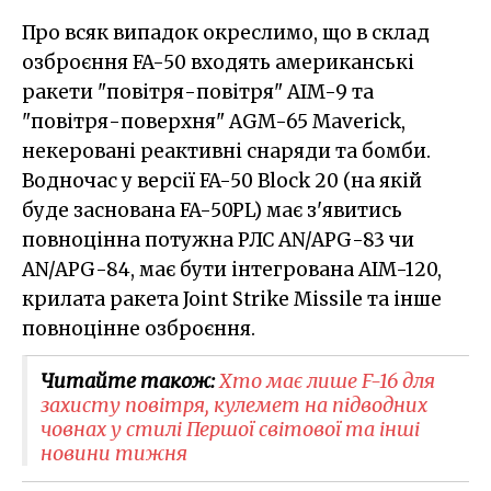
Про всяк випадок окреслимо, що в склад
озброєння FA-50 входять американські
ракети "повітря-повітря" AIM-9 та
"повітря-поверхня" AGM-65 Maveriсk,
некеровані реактивні снаряди та бомби.
Водночас у версії FA-50 Block 20 (на якій
буде заснована FA-50PL) має з'явитись
повноцінна потужна РЛС AN/APG-83 чи
AN/APG-84, має бути інтегрована AIM-120,
крилата ракета Joint Strike Missile та інше
повноцінне озброєння.
Читайте також:
Хто має лише F-16 для
захисту повітря, кулемет на підводних
човнах у стилі Першої світової та інші
новини тижня