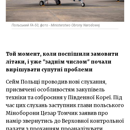
Польський FA-50, фото - Ministerstwo Obrony Narodowej
Той момент, коли поспішили замовити
літаки, і уже "заднім числом" почали
вирішувати супутні проблеми
Сейм Польщі проводив нові слухання,
присвячені особливостям закупівель
техніки та озброєння у Південної Кореї. Під
час цих слухань заступник глави польського
Міноборони Цезар Томчик заявив про
намір звернутись до Верховної контрольної
палати з проханням проаналізувати