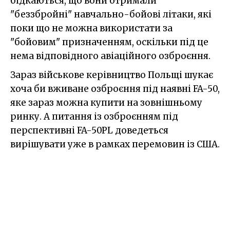
бідкаються, що вони отримали
"беззбройні" навчально-бойові літаки, які
поки що не можна використати за
"бойовим" призначенням, оскільки під це
нема відповідного авіаційного озброєння.
Зараз військове керівництво Польщі шукає
хоча би вживане озброєння під наявні FA-50,
яке зараз можна купити на зовнішньому
ринку. А питання із озброєнням під
перспективні FA-50PL доведеться
вирішувати уже в рамках перемовин із США.