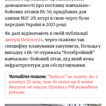
домовленості про поставку навчально-
бойових літаків FA-50, придбаних для
заміни МіГ-29, котрі в свою чергу були
передані Україні в 2023 році.
Як далі відзначають в своїй публікації
автори Defence24
, через скажімо так
специфіку планування закупівель, Польща у
випадку з FA-50 отримала "беззбройний"
навчально-бойовий літак, під який нема
інфраструктури для обслуговування.
Читайте також:
"Байкал" на заміну Ан-2
коштує $5 млн, так до нього ще й немає
двигуна: на накази Путіна у РФ розводять
руками