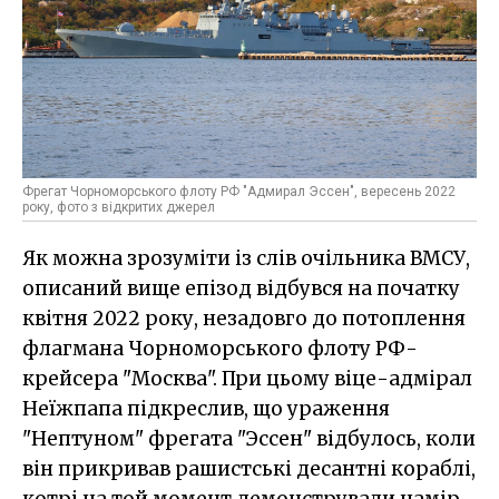
Фрегат Чорноморського флоту РФ "Адмирал Эссен", вересень 2022
року, фото з відкритих джерел
Як можна зрозуміти із слів очільника ВМСУ,
описаний вище епізод відбувся на початку
квітня 2022 року, незадовго до потоплення
флагмана Чорноморського флоту РФ-
крейсера "Москва". При цьому віце-адмірал
Неїжпапа підкреслив, що ураження
"Нептуном" фрегата "Эссен" відбулось, коли
він прикривав рашистські десантні кораблі,
котрі на той момент демонстрували намір