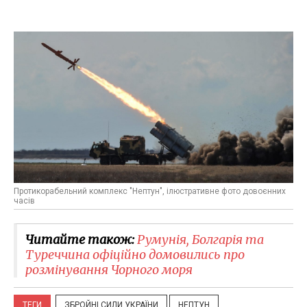
Протикорабельний комплекс "Нептун", ілюстративне фото довоєнних
часів
Читайте також:
Румунія, Болгарія та
Туреччина офіційно домовились про
розмінування Чорного моря
ТЕГИ
ЗБРОЙНІ СИЛИ УКРАЇНИ
НЕПТУН