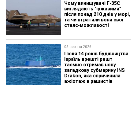
Чому винищувачі F-35C
виглядають "іржавими"
після понад 210 днів у морі,
та чи втратили вони свої
стелс-можливості
05 серпня 2026
Після 14 років будівництва
Ізраїль врешті решт
таємно отримав нову
загадкову субмарину INS
Drakon, яка спричинила
ажіотаж в рашистів