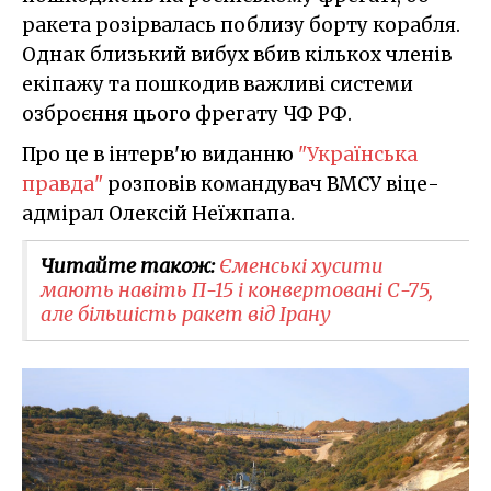
ракета розірвалась поблизу борту корабля.
Однак близький вибух вбив кількох членів
екіпажу та пошкодив важливі системи
озброєння цього фрегату ЧФ РФ.
Про це в інтерв'ю виданню
"Українська
правда"
розповів командувач ВМСУ віце-
адмірал Олексій Неїжпапа.
Читайте також:
Єменські хусити
мають навіть П-15 і конвертовані С-75,
але більшість ракет від Ірану