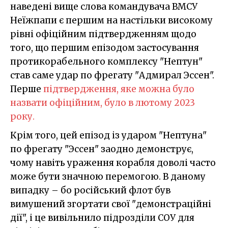
наведені вище слова командувача ВМСУ
Неїжпапи є першим на настільки високому
рівні офіційним підтвердженням щодо
того, що першим епізодом застосування
протикорабельного комплексу "Нептун"
став саме удар по фрегату "Адмирал Эссен".
Перше
підтвердження, яке можна було
назвати офіційним, було в лютому 2023
року.
Крім того, цей епізод із ударом "Нептуна"
по фрегату "Эссен" заодно демонструє,
чому навіть ураження корабля доволі часто
може бути значною перемогою. В даному
випадку – бо російський флот був
вимушений згортати свої "демонстраційні
дії", і це вивільнило підрозділи СОУ для