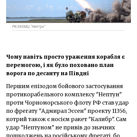
РК-360МЦ "Нептун"
Чому навіть просто ураження корабля є
перемогою, і як було поховано план
ворога по десанту на Півдні
Першим епізодом бойового застосування
протикорабельного комплексу "Нептун"
проти Чорноморського флоту РФ став удар
по фрегату "Адмирал Эссен" проекту 11356,
котрий також є носієм ракет "Калибр". Сам
удар "Нептуном" не привів до значних
пошкоджень на російському фрегаті, бо