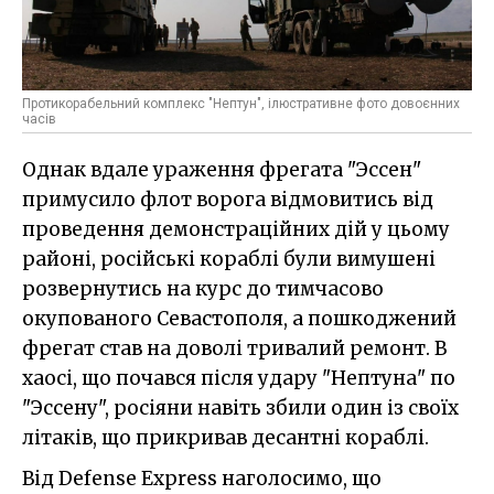
Протикорабельний комплекс "Нептун", ілюстративне фото довоєнних
часів
Однак вдале ураження фрегата "Эссен"
примусило флот ворога відмовитись від
проведення демонстраційних дій у цьому
районі, російські кораблі були вимушені
розвернутись на курс до тимчасово
окупованого Севастополя, а пошкоджений
фрегат став на доволі тривалий ремонт. В
хаосі, що почався після удару "Нептуна" по
"Эссену", росіяни навіть збили один із своїх
літаків, що прикривав десантні кораблі.
Від Defense Express наголосимо, що