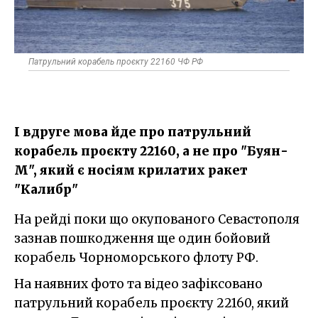
Патрульний корабель проєкту 22160 ЧФ РФ
І вдруге мова йде про патрульний
корабель проєкту 22160, а не про "Буян-
М", який є носіям крилатих ракет
"Калибр"
На рейді поки що окупованого Севастополя
зазнав пошкодження ще один бойовий
корабель Чорноморського флоту РФ.
На наявних фото та відео зафіксовано
патрульний корабель проєкту 22160, який