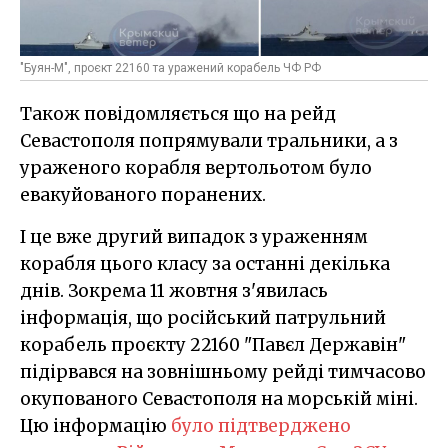
"Буян-М", проєкт 22160 та уражений корабель ЧФ РФ
Також повідомляється що на рейд
Севастополя попрямували тральники, а з
ураженого корабля вертольотом було
евакуйованого поранених.
І це вже другий випадок з ураженням
корабля цього класу за останні декілька
днів. Зокрема 11 жовтня з'явилась
інформація, що російський патрульний
корабель проєкту 22160 "Павєл Державін"
підірвався на зовнішньому рейді тимчасово
окупованого Севастополя на морській міні.
Цю інформацію
було підтверджено