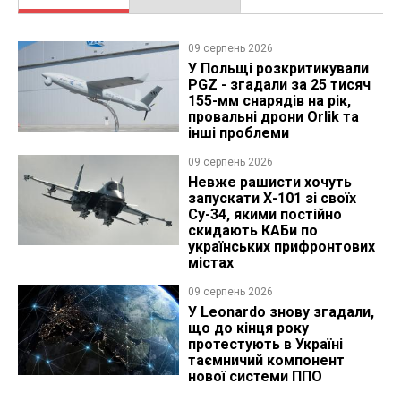
09 серпень 2026
У Польщі розкритикували
PGZ - згадали за 25 тисяч
155-мм снарядів на рік,
провальні дрони Orlik та
інші проблеми
09 серпень 2026
Невже рашисти хочуть
запускати Х-101 зі своїх
Су-34, якими постійно
скидають КАБи по
українських прифронтових
містах
09 серпень 2026
У Leonardo знову згадали,
що до кінця року
протестують в Україні
таємничий компонент
нової системи ППО