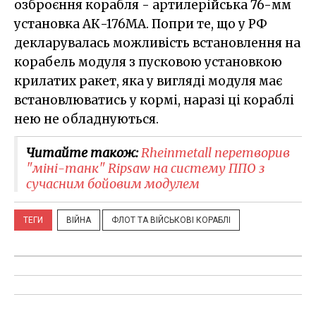
озброєння корабля - артилерійська 76-мм
установка АК-176МА. Попри те, що у РФ
декларувалась можливість встановлення на
корабель модуля з пусковою установкою
крилатих ракет, яка у вигляді модуля має
встановлюватись у кормі, наразі ці кораблі
нею не обладнуються.
Читайте також:
Rheinmetall перетворив
"міні-танк" Ripsaw на систему ППО з
сучасним бойовим модулем
ТЕГИ
ВІЙНА
ФЛОТ ТА ВІЙСЬКОВІ КОРАБЛІ