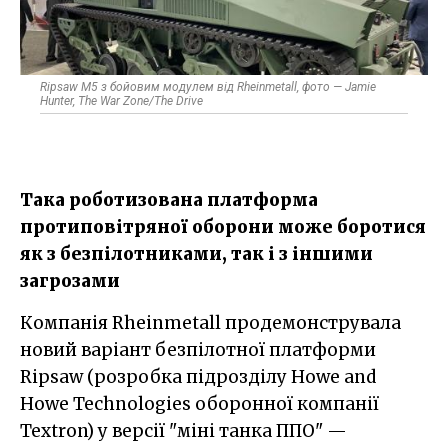
Ripsaw M5 з бойовим модулем від Rheinmetall, фото — Jamie
Hunter, The War Zone/The Drive
Така роботизована платформа
протиповітряної оборони може боротися
як з безпілотниками, так і з іншими
загрозами
Компанія Rheinmetall продемонструвала
новий варіант безпілотної платформи
Ripsaw (розробка підрозділу Howe and
Howe Technologies оборонної компанії
Textron) у версії "міні танка ППО" —