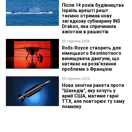
Після 14 років будівництва
Ізраїль врешті решт
таємно отримав нову
загадкову субмарину INS
Drakon, яка спричинила
ажіотаж в рашистів
05 серпень 2026
Rolls-Royce створить для
німецького безпілотного
винищувача двигуни, що
натякає на розв'язання
проблеми з Францією
05 серпень 2026
Нова зенітна ракета проти
"Шахедів", яку хочуть у
армії США, матиме гарні
ТТХ, але повторює ту саму
помилку