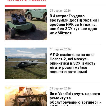
05 серпня 2026
В Австралії чудово
зрозуміли досвід України і
зробили НРК за 6 тижнів,
але без ЗСУ тут все одно
не обійтися
01 серпня 2026
У РФ жаліються на нові
Hornet-2, які можуть
опинитися в ЗСУ, вміють
літати роєм і майже
повністю автономні
03 серпня 2026
Як в Україні хочуть навчати
ремонту та
обслуговуванню артилерії -