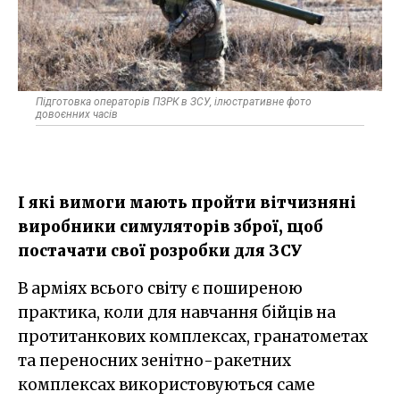
Підготовка операторів ПЗРК в ЗСУ, ілюстративне фото
довоєнних часів
І які вимоги мають пройти вітчизняні
виробники симуляторів зброї, щоб
постачати свої розробки для ЗСУ
В арміях всього світу є поширеною
практика, коли для навчання бійців на
протитанкових комплексах, гранатометах
та переносних зенітно-ракетних
комплексах використовуються саме