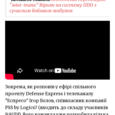
"міні-танк" Ripsaw на систему ППО з
сучасним бойовим модулем
Зокрема, як розповів у ефірі спільного
проекту Defense Express і телеканалу
"Еспресо" Ігор Бєлов, співвласник компанії
PSS by Logics7 (входить до складу учасників
NAUDI), його команда уже розробила кілька