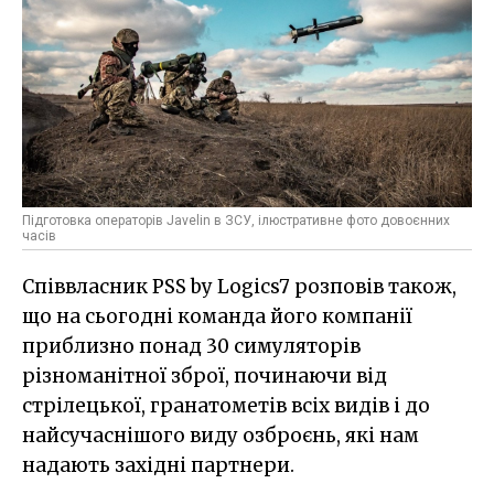
Підготовка операторів Javelin в ЗСУ, ілюстративне фото довоєнних
часів
Співвласник PSS by Logics7 розповів також,
що на сьогодні команда його компанії
приблизно понад 30 симуляторів
різноманітної зброї, починаючи від
стрілецької, гранатометів всіх видів і до
найсучаснішого виду озброєнь, які нам
надають західні партнери.