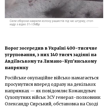
Сили оборони накрили колону рашистів під час штурму, стоп-
кадр з відео 31-ї ОМБр
Ворог зосередив в Україні 400-тисячне
угруповання, з них 140 тисяч задіяні на
Авдіївському та Лимано-Куп’янському
напрямку
Російське окупаційне військо намагається
просунутися вперед одразу на декількох
напрямках — як повідомляє Командувач
Сухопутних військ ЗСУ генерал-полковник
Олександр Сирський, обстановка на Сході