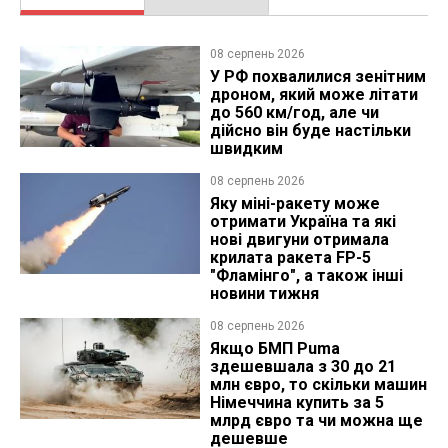
08 серпень 2026
У РФ похвалилися зенітним
дроном, який може літати
до 560 км/год, але чи
дійсно він буде настільки
швидким
08 серпень 2026
Яку міні-ракету може
отримати Україна та які
нові двигуни отримала
крилата ракета FP-5
"Фламінго", а також інші
новини тижня
08 серпень 2026
Якщо БМП Puma
здешевшала з 30 до 21
млн євро, то скільки машин
Німеччина купить за 5
млрд євро та чи можна ще
дешевше