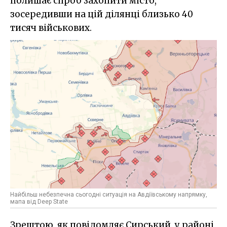
полишає спроб захопити місто,
зосередивши на цій ділянці близько 40
тисяч військових.
Найбільш небезпечна сьогодні ситуація на Авдіївському напрямку,
мапа від Deep State
Зрештою, як повідомляє Сирський, у районі