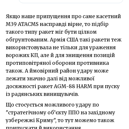
Якщо наше припущення про саме касетний
M39 ATACMS насправді вірне, то підбір
такого типу ракет міг бути цілком
обгрунтованим. Армія США такі ракети теж
використовувала не тільки для ураження
ворожих КП, але й для знищення позицій
протиповітряної оборони противника
також. А ймовірний район удару може
лежати значно далі від можливої
досяжності ракет AGM-88 HARM при пуску
із радянських винищувачів.
Що стосується можливого удару по
"стратегічному об’єкту ППО на західному
узбережжі Криму", то тут можемо також
припускати й використання