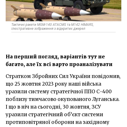
Тактичні ракети MGM-140 ATACMS та M142 HIMARS,
ілюстративне зображення з відкритих джерел
На перший погляд, варіантів тут не
багато, але їх всі варто проаналізувати
Стратком Збройних Сил України повідомив,
що 25 жовтня 2023 року наші війська
уразили систему стратегічної ППО С-400
поблизу тимчасово окупованого Луганська.
І що в ніч на сьогодні, 30 жовтня, ЗСУ
уразили стратегічний об’єкт системи
протиповітряної оборони на західному