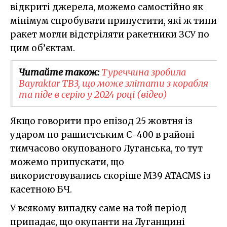
відкриті джерела, можемо самостійно як
мінімум спробувати припустити, які ж типи
ракет могли відстріляти ракетники ЗСУ по
цим об’єктам.
Читайте також:
Туреччина зробила
Bayraktar TB3, що може злітати з корабля
та піде в серію у 2024 році (відео)
Якщо говорити про епізод 25 жовтня із
ударом по рашистським С-400 в районі
тимчасово окупованого Луганська, то тут
можемо припускати, що
використовувались скоріше M39 ATACMS із
касетною БЧ.
У всякому випадку саме на той період
припадає, що окупанти на Луганщині