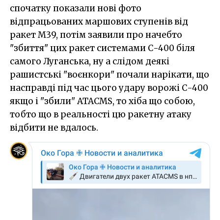
спочатку показали нові фото
відпрацьованих маршових ступенів від
ракет M39, потім заявили про начебто
"збиття" цих ракет системами С-400 біля
самого Луганська, ну а слідом деякі
рашистські "воєнкори" почали нарікати, що
насправді під час цього удару ворожі С-400
якщо і "збили" ATACMS, то хіба що собою,
тобто що в реальності цю ракетну атаку
відбити не вдалось.