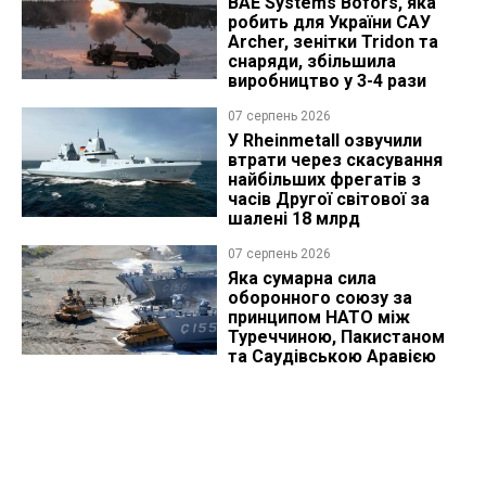
BAE Systems Bofors, яка
робить для України САУ
Archer, зенітки Tridon та
снаряди, збільшила
виробництво у 3-4 рази
07 серпень 2026
У Rheinmetall озвучили
втрати через скасування
найбільших фрегатів з
часів Другої світової за
шалені 18 млрд
07 серпень 2026
Яка сумарна сила
оборонного союзу за
принципом НАТО між
Туреччиною, Пакистаном
та Саудівською Аравією