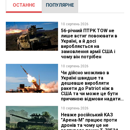
ОСТАННЄ
ПОПУЛЯРНЕ
10 серпень 2026
56-річний ПТРК TOW не
лише встиг повоювати в
Україні, а й досі
виробляється на
замовлення армії США і
чому він потрібен
10 серпень 2026
Чи дійсно можливо в
Україні швидше та
дешевше виробляти
ракети до Patriot ніж в
США та чи може це бути
причиною відмови надати
ліцензію
10 серпень 2026
Невже російський КАЗ
"Арена-М" працює проти
дронів та чому це не