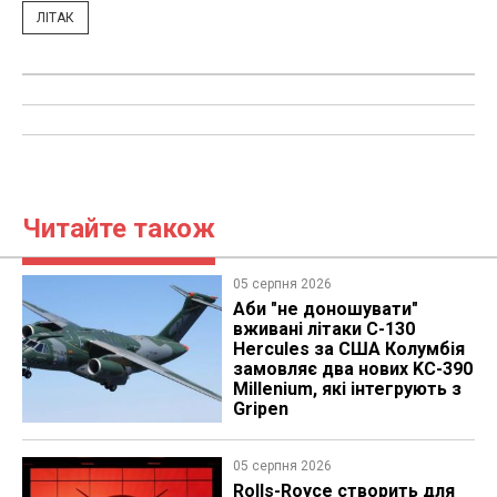
ЛІТАК
Читайте також
05 серпня 2026
Аби "не доношувати"
вживані літаки C-130
Hercules за США Колумбія
замовляє два нових KC-390
Millenium, які інтегрують з
Gripen
05 серпня 2026
Rolls-Royce створить для