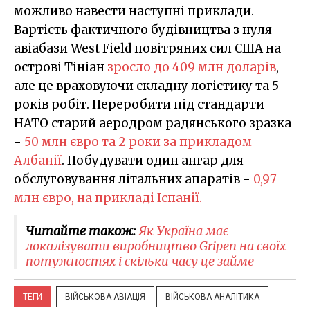
можливо навести наступні приклади.
Вартість фактичного будівництва з нуля
авіабази West Field повітряних сил США на
острові Тініан
зросло до 409 млн доларів
,
але це враховуючи складну логістику та 5
років робіт. Переробити під стандарти
НАТО старий аеродром радянського зразка
-
50 млн євро та 2 роки за прикладом
Албанії
. Побудувати один ангар для
обслуговування літальних апаратів -
0,97
млн євро, на прикладі Іспанії.
Читайте також:
Як Україна має
локалізувати виробництво Gripen на своїх
потужностях і скільки часу це займе
ТЕГИ
ВІЙСЬКОВА АВІАЦІЯ
ВІЙСЬКОВА АНАЛІТИКА