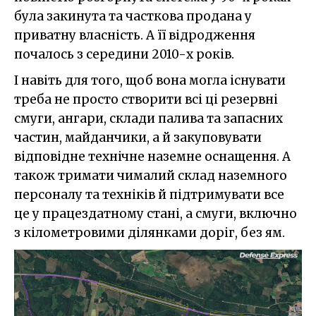
була закинута та часткова продана у
приватну власність. А її відродження
почалось з середини 2010-х років.
І навіть для того, щоб вона могла існувати
треба не просто створити всі ці резервні
смуги, ангари, склади палива та запасних
частин, майданчики, а й закуповувати
відповідне технічне наземне оснащення. А
також тримати чималий склад наземного
персоналу та техніків й підтримувати все
це у працездатному стані, а смуги, включно
з кілометровими ділянками доріг, без ям.