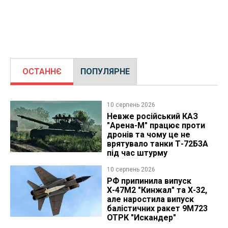
ОСТАННЄ
ПОПУЛЯРНЕ
10 серпень 2026
Невже російський КАЗ
"Арена-М" працює проти
дронів та чому це не
врятувало танки Т-72Б3А
під час штурму
10 серпень 2026
РФ припинила випуск
Х-47М2 "Кинжал" та Х-32,
але наростила випуск
балістичних ракет 9М723
ОТРК "Искандер"