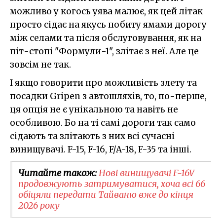
можливо у когось уява малює, як цей літак
просто сідає на якусь побиту ямами дорогу
між селами та після обслуговування, як на
піт-стопі "Формули-1", злітає з неї. Але це
зовсім не так.
І якщо говорити про можливість злету та
посадки Gripen з автошляхів, то, по-перше,
ця опція не є унікальною та навіть не
особливою. Бо на ті самі дороги так само
сідають та злітають з них всі сучасні
винищувачі. F-15, F-16, F/A-18, F-35 та інші.
Читайте також:
Нові винищувачі F-16V
продовжують затримуватися, хоча всі 66
обіцяли передати Тайваню вже до кінця
2026 року