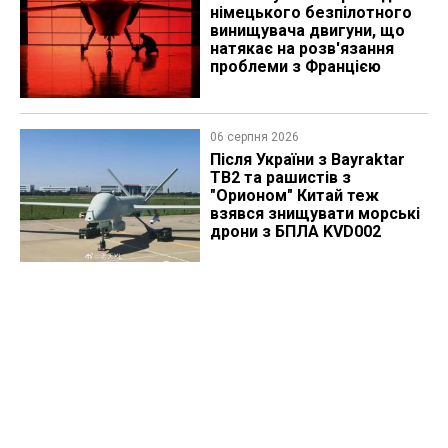
німецького безпілотного
винищувача двигуни, що
натякає на розв'язання
проблеми з Францією
06 серпня 2026
Після України з Bayraktar
TB2 та рашистів з
"Орионом" Китай теж
взявся знищувати морські
дрони з БПЛА KVD002