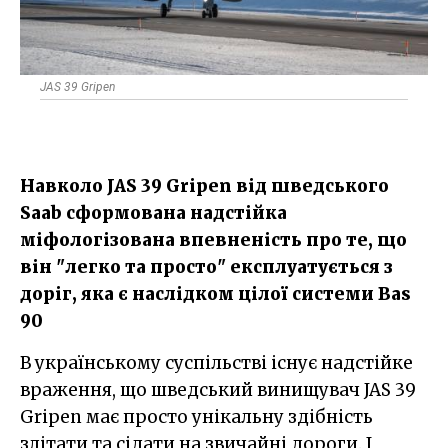
JAS 39 Gripen
Навколо JAS 39 Gripen від шведського
Saab сформована надстійка
міфологізована впевненість про те, що
він "легко та просто" експлуатується з
доріг, яка є наслідком цілої системи Bas
90
В українському суспільстві існує надстійке
враження, що шведський винищувач JAS 39
Gripen має просто унікальну здібність
злітати та сідати на звичайні дороги. І