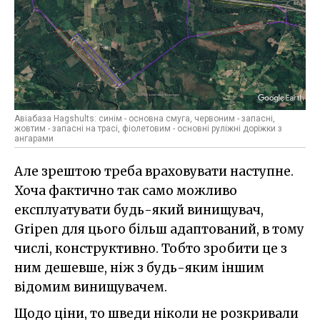
Авіабаза Hagshults: синім - основна смуга, червоним - запасні,
жовтим - запасні на трасі, фіолетовим - основні руліжні доріжки з
ангарами
Але зрештою треба враховувати наступне.
Хоча фактично так само можливо
експлуатувати будь-який винищувач,
Gripen для цього більш адаптований, в тому
числі, конструктивно. Тобто зробити це з
ним дешевше, ніж з будь-яким іншим
відомим винищувачем.
Щодо ціни, то шведи ніколи не розкривали