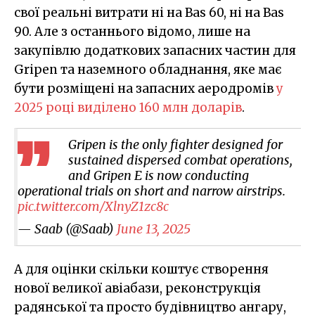
свої реальні витрати ні на Bas 60, ні на Bas
90. Але з останнього відомо, лише на
закупівлю додаткових запасних частин для
Gripen та наземного обладнання, яке має
бути розміщені на запасних аеродромів
у
2025 році виділено 160 млн доларів
.
Gripen is the only fighter designed for
sustained dispersed combat operations,
and Gripen E is now conducting
operational trials on short and narrow airstrips.
pic.twitter.com/XlnyZ1zc8c
— Saab (@Saab)
June 13, 2025
А для оцінки скільки коштує створення
нової великої авіабази, реконструкція
радянської та просто будівництво ангару,