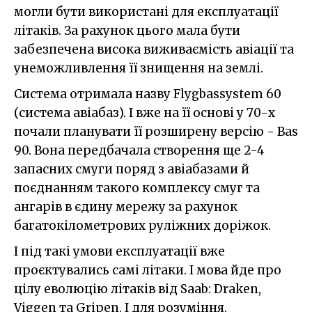
могли бути використані для експлуатації
літаків. За рахунок цього мала бути
забезпечена висока виживаємість авіації та
унеможливлення її знищення на землі.
Система отримала назву Flygbassystem 60
(система авіабаз). І вже на її основі у 70-х
почали планувати її розширену версію - Bas
90. Вона передбачала створення ще 2-4
запасних смуги поряд з авіабазами й
поєднанням такого комплексу смуг та
ангарів в єдину мережу за рахунок
багатокілометрових руліжних доріжок.
І під такі умови експлуатації вже
проєктувались самі літаки. І мова йде про
цілу еволюцію літаків від Saab: Draken,
Viggen та Gripen. І для розуміння,