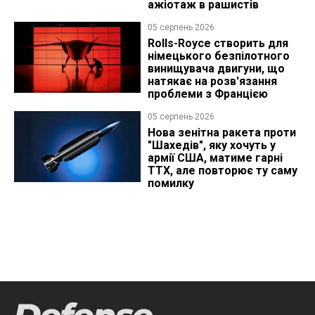
ажіотаж в рашистів
05 серпень 2026
Rolls-Royce створить для
німецького безпілотного
винищувача двигуни, що
натякає на розв'язання
проблеми з Францією
05 серпень 2026
Нова зенітна ракета проти
"Шахедів", яку хочуть у
армії США, матиме гарні
ТТХ, але повторює ту саму
помилку