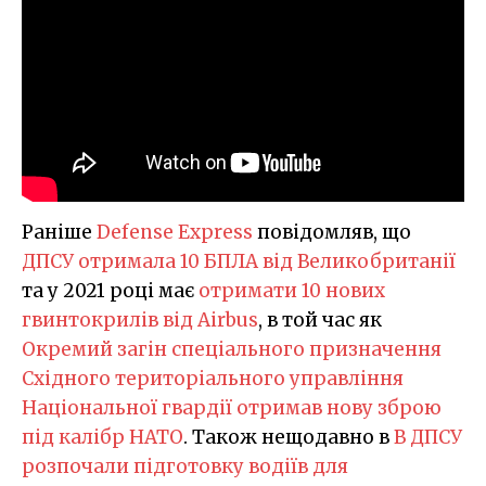
Раніше
Defense Express
повідомляв, що
ДПСУ отримала 10 БПЛА від Великобританії
та у 2021 році має
отримати 10 нових
гвинтокрилів від Airbus
, в той час як
Окремий загін спеціального призначення
Східного територіального управління
Національної гвардії отримав нову зброю
під калібр НАТО
. Також нещодавно в
В ДПСУ
розпочали підготовку водіїв для