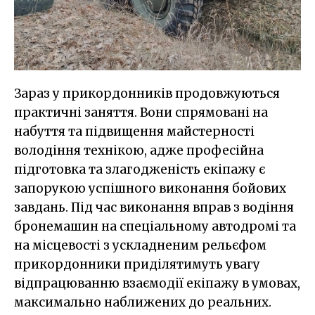
Зараз у прикордонників продовжуються
практичні заняття. Вони спрямовані на
набуття та підвищення майстерності
володіння технікою, адже професійна
підготовка та злагодженість екіпажу є
запорукою успішного виконання бойових
завдань. Під час виконання вправ з водіння
бронемашин на спеціальному автодромі та
на місцевості з ускладненим рельєфом
прикордонники приділятимуть увагу
відпрацюванню взаємодії екіпажу в умовах,
максимально наближених до реальних.