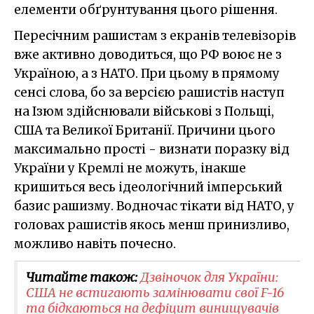
елементи обґрунтування цього рішення.
Пересічним рашистам з екранів телевізорів
вже активно доводиться, що РФ воює не з
Україною, а з НАТО. При цьому в прямому
сенсі слова, бо за версією рашистів наступ
на Ізюм здійснювали військові з Польщі,
США та Великої Британії. Причини цього
максимально прості - визнати поразку від
України у Кремлі не можуть, інакше
кришиться весь ідеологічний імперський
базис рашизму. Водночас тікати від НАТО, у
головах рашистів якось менш принизливо,
можливо навіть почесно.
Читайте також:
Дзвіночок для України:
США не встигають замінювати свої F-16
та бідкаються на дефіцит винищувачів