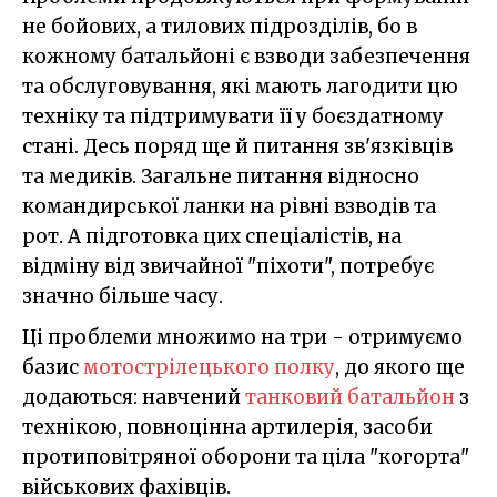
не бойових, а тилових підрозділів, бо в
кожному батальйоні є взводи забезпечення
та обслуговування, які мають лагодити цю
техніку та підтримувати її у боєздатному
стані. Десь поряд ще й питання зв'язківців
та медиків. Загальне питання відносно
командирської ланки на рівні взводів та
рот. А підготовка цих спеціалістів, на
відміну від звичайної "піхоти", потребує
значно більше часу.
Ці проблеми множимо на три - отримуємо
базис
мотострілецького полку
, до якого ще
додаються: навчений
танковий батальйон
з
технікою, повноцінна артилерія, засоби
протиповітряної оборони та ціла "когорта"
військових фахівців.