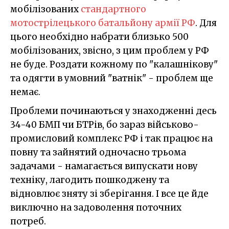
мобілізованих
стандартного
мотострілецького батальйону армії РФ
. Для
цього необхідно набрати близько 500
мобілізованих, звісно, з цим проблем у РФ
не буде. Роздати кожному по "калашнікову"
та одягти в умовний "ватнік" - проблем ще
немає.
Проблеми починаються у знаходженні десь
34-40 БМП чи БТРів, бо зараз військово-
промисловий комплекс РФ і так працює на
повну та зайнятий одночасно трьома
задачами - намагається випускати нову
техніку, лагодить пошкоджену та
відновлює зняту зі зберігання. І все це йде
виключно на задоволення поточних
потреб.