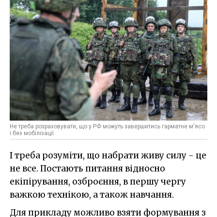
Не треба розраховувати, що у РФ можуть завершитись гарматне м'ясо
і без мобілізації
І треба розуміти, що набрати живу силу - це
не все. Постають питання відносно
екіпірування, озброєння, в першу чергу
важкою технікою, а також навчання.
Для прикладу можливо взяти формування з