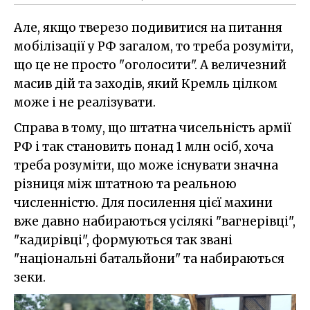
Але, якщо тверезо подивитися на питання
мобілізації у РФ загалом, то треба розуміти,
що це не просто "оголосити". А величезний
масив дій та заходів, який Кремль цілком
може і не реалізувати.
Справа в тому, що штатна чисельність армії
РФ і так становить понад 1 млн осіб, хоча
треба розуміти, що може існувати значна
різниця між штатною та реальною
численністю. Для посилення цієї махини
вже давно набираються усілякі "вагнерівці",
"кадирівці", формуються так звані
"національні батальйони" та набираються
зеки.