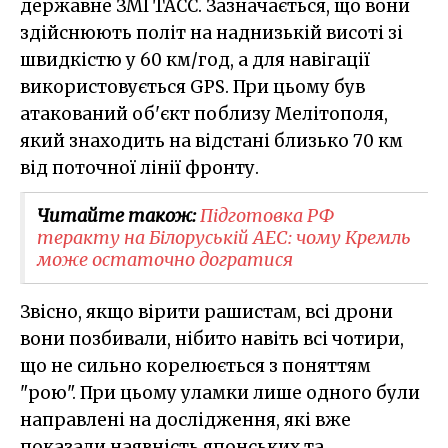
державне ЗМІ ТАСС. Зазначається, що вони
здійснюють політ на наднизькій висоті зі
швидкістю у 60 км/год, а для навігації
використовується GPS. При цьому був
атакований об'єкт поблизу Мелітополя,
який знаходить на відстані близько 70 км
від поточної лінії фронту.
Читайте також:
Підготовка РФ
теракту на Білоруській АЕС: чому Кремль
може остаточно догратися
Звісно, якщо вірити рашистам, всі дрони
вони позбивали, нібито навіть всі чотири,
що не сильно корелюється з поняттям
"рою". При цьому уламки лише одного були
направлені на дослідження, які вже
показали наявність японських та