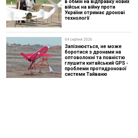
в обмін на відправку нових
військ на війну проти
України отримає дронові
технології
04 серпня 2026
Запізнюється, не може
боротися з дронами на
оптоволокні та повністю
глушити китайський GPS -
проблеми протидронової
системи Тайваню