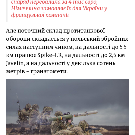
снаряд перевалила за 4 тис євро,
Німеччина замовляє їх для України у
французької компанії
Але поточний склад протитанкової
оборони складається у польський збройних
силах наступним чином, на дальності до 5,5
км працює Spike-LR, на дальності до 2,5 км
Javelin, а на дальності у декілька сотень
метрів - гранатомети.