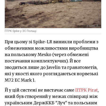
ПТРК Spike у ЗС Польщі
При цьому зі Spike-LR виникли проблеми з
обмеженими можливостями виробництва
на польському Mesko (через обмежені
постачання комплектуючих). Й все
зводиться лише до Javelin та гранатометів,
які у якості якого розглядаються норвезькі
M72 EC Mark 1.
Й у цій системі не вистачає саме
ПТРК Pirat
,
який був створений у межах співпраці між
українським ДержККБ "Луч" та польським