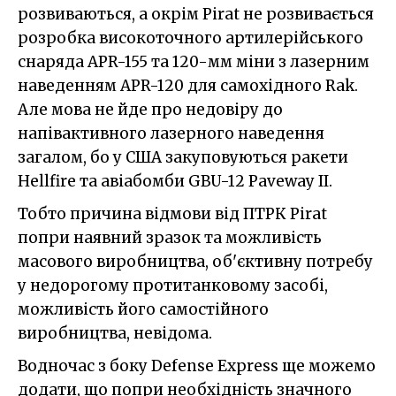
розвиваються, а окрім Pirat не розвивається
розробка високоточного артилерійського
снаряда APR-155 та 120-мм міни з лазерним
наведенням APR-120 для самохідного Rak.
Але мова не йде про недовіру до
напівактивного лазерного наведення
загалом, бо у США закуповуються ракети
Hellfire та авіабомби GBU-12 Paveway II.
Тобто причина відмови від ПТРК Pirat
попри наявний зразок та можливість
масового виробництва, об'єктивну потребу
у недорогому протитанковому засобі,
можливість його самостійного
виробництва, невідома.
Водночас з боку Defense Express ще можемо
додати, що попри необхідність значного