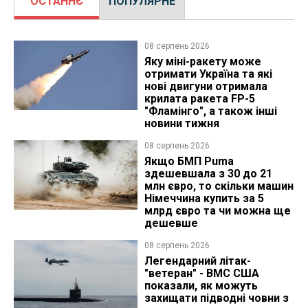
ОСТАННЄ
ПОПУЛЯРНЕ
08 серпень 2026
Яку міні-ракету може
отримати Україна та які
нові двигуни отримала
крилата ракета FP-5
"Фламінго", а також інші
новини тижня
08 серпень 2026
Якщо БМП Puma
здешевшала з 30 до 21
млн євро, то скільки машин
Німеччина купить за 5
млрд євро та чи можна ще
дешевше
08 серпень 2026
Легендарний літак-
"ветеран" - ВМС США
показали, як можуть
захищати підводні човни з