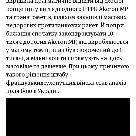
вирішила прагматично відійти від схожої
концепції у вигляді одного ПТРК Akeron MP
та гранатометів, шляхом закупівлі масових
недорогих протитанкових ракет. Й попри
бажання спочатку законтрактувати 10
тисяч дорогих Akeron MP, які виробляються
у малому темпі, план був скорочений до 1
тисячі, а вільні кошти спрямують на щось
масовіше та дешевше. При цьому причиною
такого рішення штабу
французькихсухопутних військ став аналіз
поля бою в Україні.