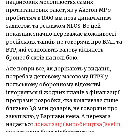
надвисоких можливостях самих
протитанкових ракет, як у Akeron MP з
пробиттям в 1000 мм поза динамічним
захистом та режимом NLOS. Бо цей
показник значно переважає можливості
російських танків, не говорячи про БМП та
БТР, які становлять валову кількість
бронеоб'єктів на полі бою.
Але попри все, як дорікають у виданні,
потреба у дешевому масовому ПТРК у
польському оборонному відомстві
ігнорується й жодних планів з фіналізації
програми розробки, яка коштувала лише
близько 3,8 млн доларів, не говорячи про
закупівлю, у Варшави нема. А перевага
надається
локалізації виробництва Javelin
,