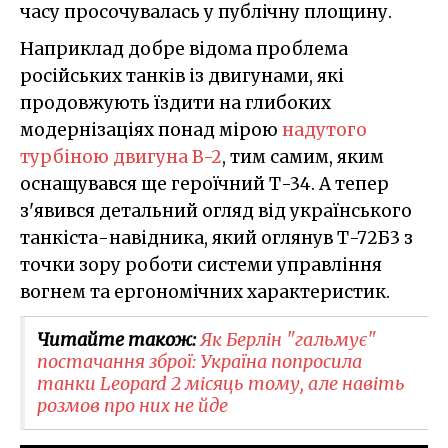
часу просочувалась у публічну площину.
Наприклад добре відома проблема
російських танків із двигунами, які
продовжують їздити на глибоких
модернізаціях понад мірою
надутого
турбіною двигуна В-2
, тим самим, яким
оснащувався ще героїчний Т-34. А тепер
з'явився детальний огляд від українського
танкіста-навідника, який оглянув Т-72Б3 з
точки зору роботи системи управління
вогнем та ергономічних характеристик.
Читайте також:
Як Берлін "гальмує"
постачання зброї: Україна попросила
танки Leopard 2 місяць тому, але навіть
розмов про них не йде