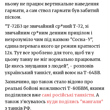
ньому не працює вертикальне наведення
гармати, а сам ствол гармати був забитий
піском.
"Т-72Б3 це звичайний ср*ний Т-72, зі
звичайним ср*ним денним прицілом і
незрозуміло чим під назвою "Сосна-У",
єдина перевага якого це режим кратності
12х. Тут все зроблено для того, щоб ти у
цьому танку не міг нормально працювати.
Це якесь знущання з людей", - розповів
український танкіст, який воює на Т-64БВ.
Зазначимо, що також стало відомо про
реальні бойові можливості Т-80БВМ, якими
поділилися вже
самі російські танкісти
. А
також з'ясувалось
куди поділись "мангали"
з танків РФ.