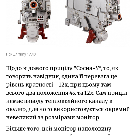
Приціл типу 1А40
Щодо відомого прицілу "Сосна-У", то, як
говорить навідник, єдина її перевага це
рівень кратності - 12х, при цьому там
всього два положення 4х та 12х. Сам приціл
немає виводу тепловізійного каналу в
окуляр, для чого використовується окремий
невеликий за розмірами монітор.
Більше того, цей монітор наполовину