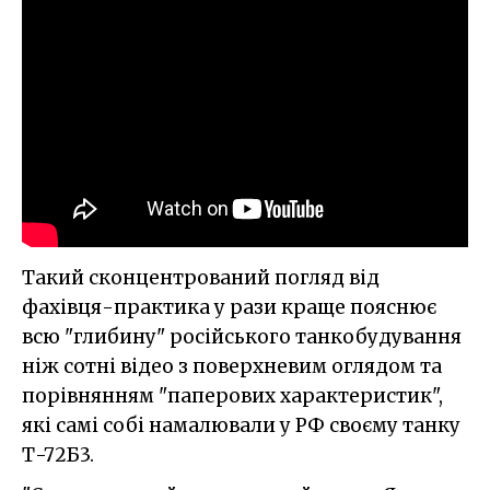
Такий сконцентрований погляд від
фахівця-практика у рази краще пояснює
всю "глибину" російського танкобудування
ніж сотні відео з поверхневим оглядом та
порівнянням "паперових характеристик",
які самі собі намалювали у РФ своєму танку
Т-72Б3.