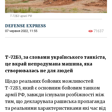
Т-72Б3 армії РФ
DEFENSE EXPRESS
07 червня 2022, 11:55
71637
Т-72Б3, за словами українського танкіста,
це вкрай непродумана машина, яка
створювалась не для людей
Щодо реальних бойових можливостей
Т-72Б3, який є основним бойовим танком
армії РФ, завжди існували розбіжності між
тим, що декларувала рашиська пропаганда
та реальними характеристиками які час від