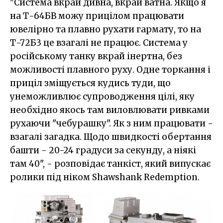
"Система вкрай дивна, вкрай ватна. Якщо я
на Т-64БВ можу прицілом працювати
ювелірно та плавно рухати гармату, то на
Т-72Б3 це взагалі не працює. Система у
російському танку вкрай інертна, без
можливості плавного руху. Одне торкання і
приціл зміщується кудись туди, що
унеможливлює супроводження цілі, яку
необхідно якось там виловлювати ривками
рухаючи "чебурашку". Як з ним працювати -
взагалі загадка. Щодо швидкості обертання
башти - 20-24 градуси за секунду, а ніякі
там 40", - розповідає танкіст, який випускає
ролики під ніком Shawshank Redemption.