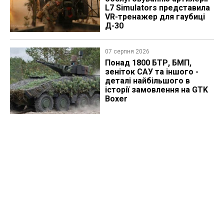
L7 Simulators представила
VR-тренажер для гаубиці
Д-30
07 серпня 2026
Понад 1800 БТР, БМП,
зеніток САУ та іншого -
деталі найбільшого в
історії замовлення на GTK
Boxer