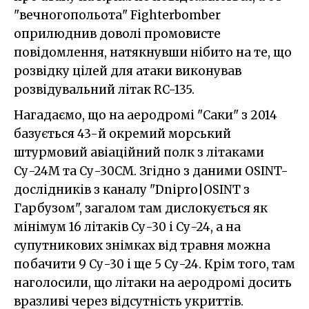
"вечногопольота" Fighterbomber
оприлюднив доволі промовисте
повідомлення, натякнувши нібито на те, що
розвідку цілей для атаки виконував
розвідувальний літак RC-135.
Нагадаємо, що на аеродромі "Саки" з 2014
базується 43-й окремий морський
штурмовий авіаційний полк з літаками
Су-24М та Су-30СМ. Згідно з даними OSINT-
дослідників з каналу "Dnipro|OSINT з
Гарбузом", загалом там дислокується як
мінімум 16 літаків Су-30 і Су-24, а на
супутникових знімках від травня можна
побачити 9 Су-30 і ще 5 Су-24. Крім того, там
наголосили, що літаки на аеродромі досить
вразливі через відсутність укриттів.