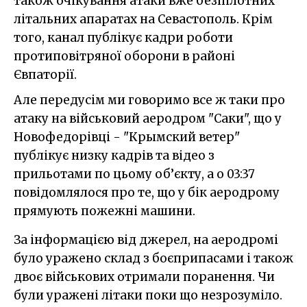
також очікування атаки вже безпілотних
літальних апаратах на Севастополь. Крім
того, канал публікує кадри роботи
протиповітряної оборони в районі
Євпаторії.
Але передусім ми говоримо все ж таки про
атаку на військовий аеродром "Саки", що у
Новофедорівці - "Крымский ветер"
публікує низку кадрів та відео з
прильотами по цьому об’єкту, а о 03:37
повідомлялося про те, що у бік аеродрому
прямують пожежні машини.
За інформацією від джерел, на аеродромі
було уражено склад з боєприпасами і також
двоє військових отримали поранення. Чи
були уражені літаки поки що незрозуміло.