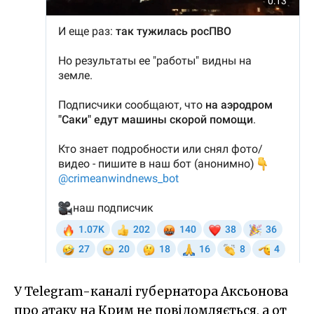
У Telegram-каналі губернатора Аксьонова
про атаку на Крим не повідомляється, а от