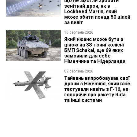
що не змогли зробити
зенітний дрон, як в
Lockheed Martin, який
може збити понад 50 цілей
за виліт
10 серпень 2026
Який нюанс може бути з
ціною на 38-тонні колісні
БМП Schakal, ще 69 яких
замовили для себе
Німеччина та Нідерланди
09 серпень 2026
Тайвань випробовував свої
дрони з Hivemind, який вже
тестували навіть з F-16, не
говорячи про ракету Ruta
та інші системи