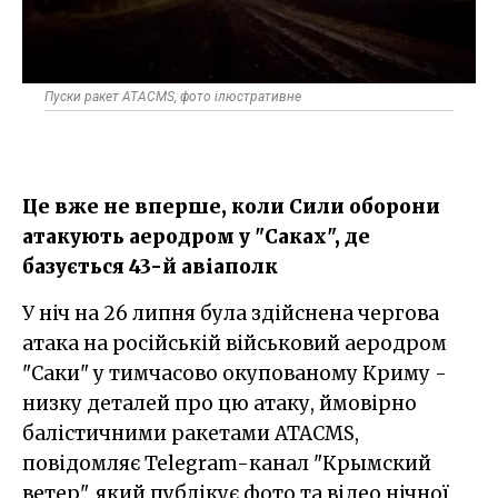
Пуски ракет ATACMS, фото ілюстративне
Це вже не вперше, коли Сили оборони
атакують аеродром у "Саках", де
базується 43-й авіаполк
У ніч на 26 липня була здійснена чергова
атака на російській військовий аеродром
"Саки" у тимчасово окупованому Криму -
низку деталей про цю атаку, ймовірно
балістичними ракетами ATACMS,
повідомляє Telegram-канал "Крымский
ветер", який публікує фото та відео нічної