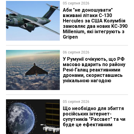
05 серпня 2026
Аби "не доношувати"
вживані літаки C-130
Hercules за США Колумбія
замовляє два нових KC-390
Millenium, які інтегрують з
Gripen
06 серпня 2026
У Румунії очікують, що РФ
масово вдарить по району
Рені-Галац реактивними
дронами, скориставшись
унікальною нагодою
05 серпня 2026
Що необхідно для збиття
російських інтернет-
супутників "Рассвет" та чи
буде це ефективним