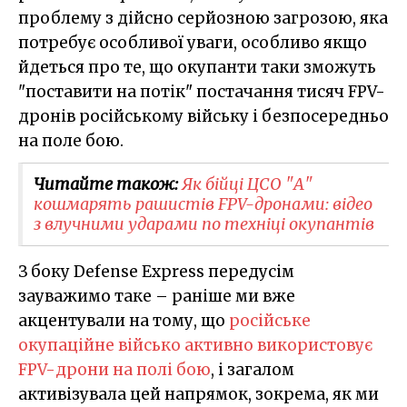
проблему з дійсно серйозною загрозою, яка
потребує особливої уваги, особливо якщо
йдеться про те, що окупанти таки зможуть
"поставити на потік" постачання тисяч FPV-
дронів російському війську і безпосередньо
на поле бою.
Читайте також:
Як бійці ЦСО "А"
кошмарять рашистів FPV-дронами: відео
з влучними ударами по техніці окупантів
З боку Defense Express передусім
зауважимо таке – раніше ми вже
акцентували на тому, що
російське
окупаційне військо активно використовує
FPV-дрони на полі бою
, і загалом
активізувала цей напрямок, зокрема, як ми