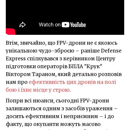
Втім, звичайно, що FPV-дрони не є якоюсь
унікальною чудо-зброєю – раніше Defense
Express спілкувався з керівником Центру
підготовки операторів БПЛА "Крук"
Віктором Тараном, який детально розповів
нам про
ефективність цих дронів на полі
бою і їхнє місце у строю
.
Попри всі нюанси, сьогодні FPV-дрони
залишаються одним з засобів ураження –
досить ефективним і неприємним – і до
факту, що окупанти можуть масово