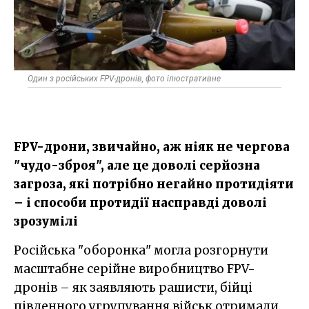
Один з російських FPV-дронів, фото ілюстративне
FPV-дрони, звичайно, аж ніяк не чергова
"чудо-зброя", але це доволі серйозна
загроза, які потрібно негайно протидіяти
– і способи протидії насправді доволі
зрозумілі
Російська "оборонка" могла розгорнути
масштабне серійне виробництво FPV-
дронів – як заявляють рашисти, бійці
південного угрупування військ отримали