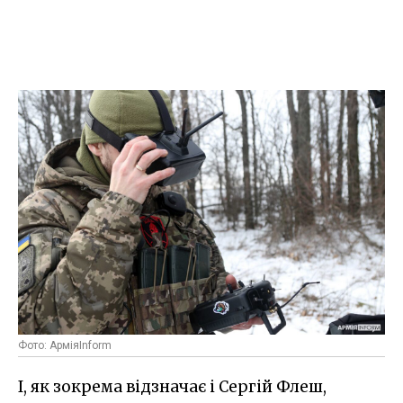
Фото: АрміяInform
І, як зокрема відзначає і Сергій Флеш,