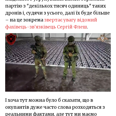
партію з "декількох тисяч одиниць" таких
дронів і, судячи з усього, далі їх буде більше
– на це зокрема
звертає увагу відомий
фахівець-зв'язківець Сергій Флеш
.
І хоча тут можна було б сказати, що в
окупантів дуже часто слова розходяться з
реальними фактами, але тут ми маємо