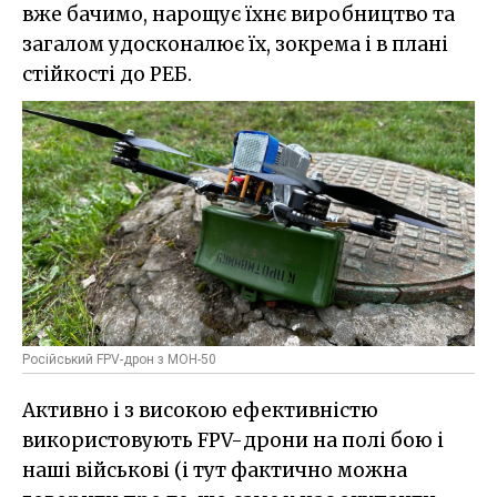
вже бачимо, нарощує їхнє виробництво та
загалом удосконалює їх, зокрема і в плані
стійкості до РЕБ.
Російський FPV-дрон з МОН-50
Активно і з високою ефективністю
використовують FPV-дрони на полі бою і
наші військові (і тут фактично можна