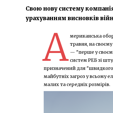
Свою нову систему компанія 
урахуванням висновків війн
А
мериканська оборо
травня, на своєм
— "перше у своєм
систем РЕБ зі шту
призначений для "швидкого 
майбутніх загроз у всьому 
малих та середніх розмірів.