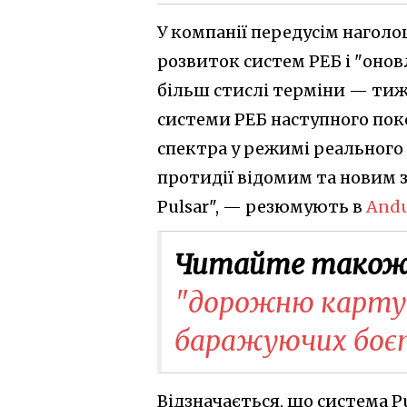
У компанії передусім наголо
розвиток систем РЕБ і "онов
більш стислі терміни — тижні
системи РЕБ наступного пок
спектра у режимі реального
протидії відомим та новим за
Pulsar", — резюмують в
Andu
Читайте також
"дорожню карту" 
баражуючих боєп
Відзначається, що система P