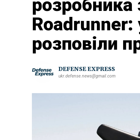
розробника 
Roadrunner: 
розповіли п
DEFENSE EXPRESS
ukr.defense.news@gmail.com