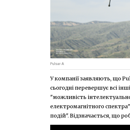
Pulsar-A
У компанії заявляють, що Pu
сьогодні перевершує всі інш
"можливість інтелектуально
електромагнітного спектра" 
подій". Відзначається, що ро