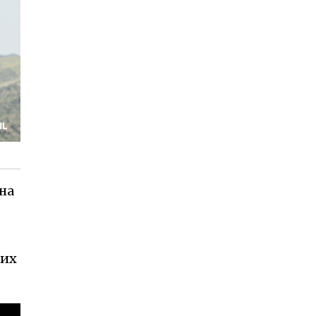
 на
них