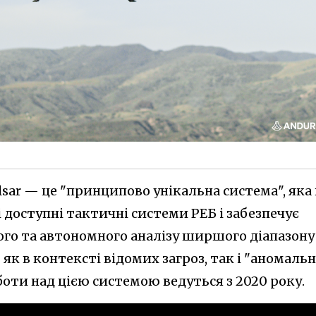
lsar — це "принципово унікальна система", яка
і доступні тактичні системи РЕБ і забезпечує
го та автономного аналізу ширшого діапазону
як в контексті відомих загроз, так і "аномаль
боти над цією системою ведуться з 2020 року.