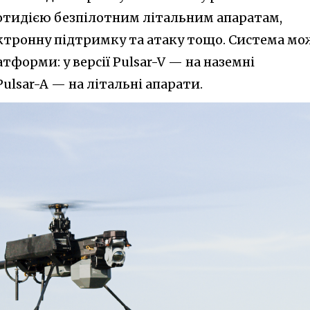
отидією безпілотним літальним апаратам,
ектронну підтримку та атаку тощо. Система мо
атформи: у версії Pulsar-V — на наземні
Pulsar-A — на літальні апарати.