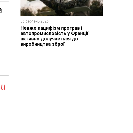
й
у
06 серпень 2026
Невже пацифізм програв і
автопромисловість у Франції
активно долучається до
виробництва зброї
ти