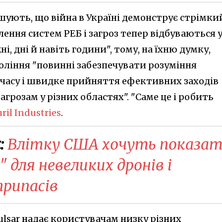
шують, що війна в Україні демонструє стрімки
лення систем РЕБ і загроз тепер відбуваються 
, дні й навіть години", тому, на їхню думку,
оління "повинні забезпечувати розуміння
 часу і швидке прийняття ефективних заходів
грозам у різних областях". "Саме це і робить
ril Industries
.
:
Влітку США хочуть показа
для невеликих дронів і
рипасів
ulsar надає користувачам низку різних