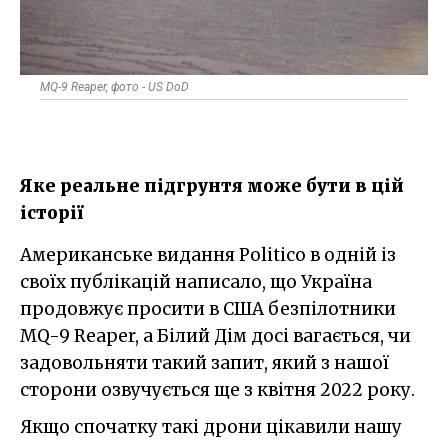
MQ-9 Reaper, фото - US DoD
Яке реальне підгрунтя може бути в цій
історії
Американське видання Politico в одній із
своїх публікацій написало, що Україна
продовжує просити в США безпілотники
MQ-9 Reaper, а Білий Дім досі вагається, чи
задовольняти такий запит, який з нашої
сторони озвучується ще з квітня 2022 року.
Якщо спочатку такі дрони цікавили нашу