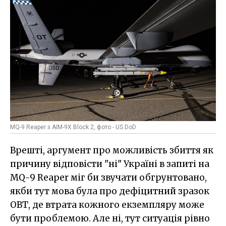
MQ-9 Reaper з AIM-9X Block 2, фото - US DoD
Врешті, аргумент про можливість збиття як
причину відповісти "ні" Україні в запиті на
MQ-9 Reaper міг би звучати обгрунтовано,
якби тут мова була про дефіцитний зразок
ОВТ, де втрата кожного екземпляру може
бути проблемою. Але ні, тут ситуація рівно