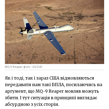
MQ-9 Reaper, фото - US DoD
Як і тоді, так і зараз США відмовляються
передавати нам такі БПЛА, посилаючись на
аргумент, що MQ-9 Reaper мовляв можуть
збити. І тут ситуація в принципі виглядає
абсурдною з усіх сторін.