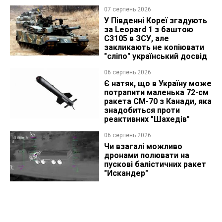
07 серпень 2026
У Південні Кореї згадують
за Leopard 1 з баштою
C3105 в ЗСУ, але
закликають не копіювати
"сліпо" український досвід
06 серпень 2026
Є натяк, що в Україну може
потрапити маленька 72-см
ракета CM-70 з Канади, яка
знадобиться проти
реактивних "Шахедів"
06 серпень 2026
Чи взагалі можливо
дронами полювати на
пускові балістичних ракет
"Искандер"