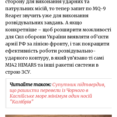
сторону для виконання ударних та
патрульних місій, то тепер запит по MQ-9
Reaper звучить уже для виконання
розвідувальних завдань. А якщо
конкретніше – щоб розширити можливості
для Сил оборони України виявляти об’єкти
армії РФ за лінією фронту, і так покращити
ефективність роботи розвідувально-
ударного контуру, в який ув’язано ті самі
M142 HIMARS та інші ракетні системи в
строю ЗСУ.
Читайте також:
Супутник підтвердив,
що рашисти перевели із Чорного в
Каспійське море мінімум один носій
"Калібрів"