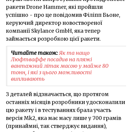
ракети Drone Hammer, які пройшли
успішно - про це повідомив Філіпп Бьоне,
керуючий директор новоствореної
компанії Skylance GmbH, яка тепер
займається розробкою цієї ракети.
Читайте також:
Як та нащо
Люфтваффе посадив на пляжі
вантажний літак масою у майже 80
тонн, і які з цього можливості
випливають
З деталей відзначається, що протягом
останніх місяців розробники удосконалили
цю ракету і в тестуваннях брала участь
версія Mk2, яка має масу лише у 700 грамів
(принаймні, так стверджує видання),