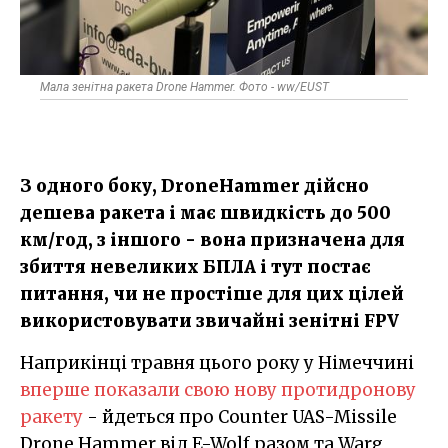
Мала зенітна ракета Drone Hammer. Фото - ww/EUST
З одного боку, DroneHammer дійсно
дешева ракета і має швидкість до 500
км/год, з іншого - вона призначена для
збиття невеликих БПЛА і тут постає
питання, чи не простіше для цих цілей
використовувати звичайні зенітні FPV
Наприкінці травня цього року у Німеччині
вперше показали свою нову протидронову
ракету
- йдеться про Counter UAS-Missile
Drone Hammer від E-Wolf разом та Warg