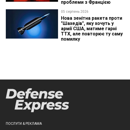
проблеми з Францією
05 серпень 2026
Нова зенітна ракета проти
"Шахедів", яку хочуть у
армії США, матиме гарні
ТТХ, але повторює ту саму
помилку
ПОСЛУГИ & РЕКЛАМА