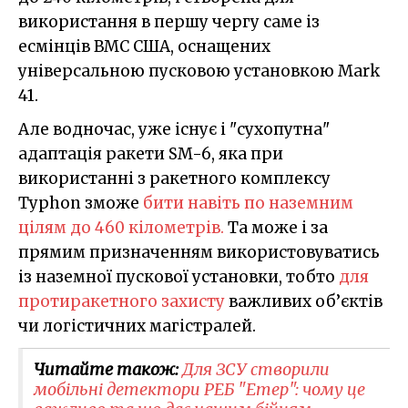
використання в першу чергу саме із
есмінців ВМС США, оснащених
універсальною пусковою установкою Mark
41.
Але водночас, уже існує і "сухопутна"
адаптація ракети SM-6, яка при
використанні з ракетного комплексу
Typhon зможе
бити навіть по наземним
цілям до 460 кілометрів.
Та може і за
прямим призначенням використовуватись
із наземної пускової установки, тобто
для
протиракетного захисту
важливих об’єктів
чи логістичних магістралей.
Читайте також:
Для ЗСУ створили
мобільні детектори РЕБ "Етер": чому це