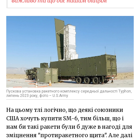
важливо та що дає нашим бійцям
Пускова установка ракетного комплексу середньої дальності Typhon,
липень 2023 року, фото – U.S.Army
На цьому тлі логічно, що деякі союзники
США хочуть купити SM-6, тим більш, що і
нам би такі ракети були б дуже в нагоді для
зміцнення "протиракетного щита". Але далі