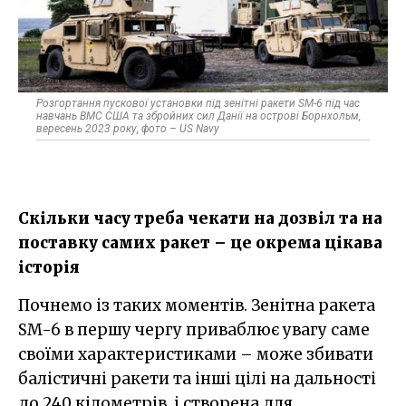
Розгортання пускової установки під зенітні ракети SM-6 під час
навчань ВМС США та збройних сил Данії на острові Борнхольм,
вересень 2023 року, фото – US Navy
Скільки часу треба чекати на дозвіл та на
поставку самих ракет – це окрема цікава
історія
Почнемо із таких моментів. Зенітна ракета
SM-6 в першу чергу приваблює увагу саме
своїми характеристиками – може збивати
балістичні ракети та інші цілі на дальності
до 240 кілометрів, і створена для