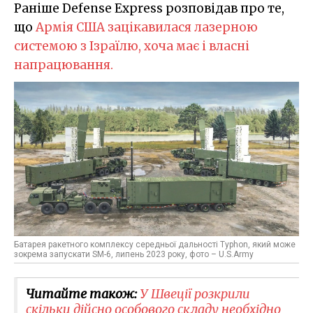
Раніше Defense Express розповідав про те,
що
Армія США зацікавилася лазерною
системою з Ізраїлю, хоча має і власні
напрацювання.
Батарея ракетного комплексу середньої дальності Typhon, який може
зокрема запускати SM-6, липень 2023 року, фото – U.S.Army
Читайте також:
У Швеції розкрили
скільки дійсно особового складу необхідно