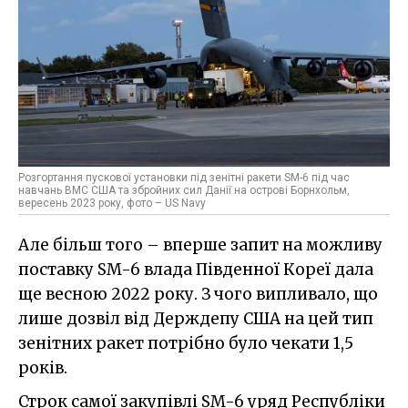
Розгортання пускової установки під зенітні ракети SM-6 під час
навчань ВМС США та збройних сил Данії на острові Борнхольм,
вересень 2023 року, фото – US Navy
Але більш того – вперше запит на можливу
поставку SM-6 влада Південної Кореї дала
ще весною 2022 року. З чого випливало, що
лише дозвіл від Держдепу США на цей тип
зенітних ракет потрібно було чекати 1,5
років.
Строк самої закупівлі SM-6 уряд Республіки