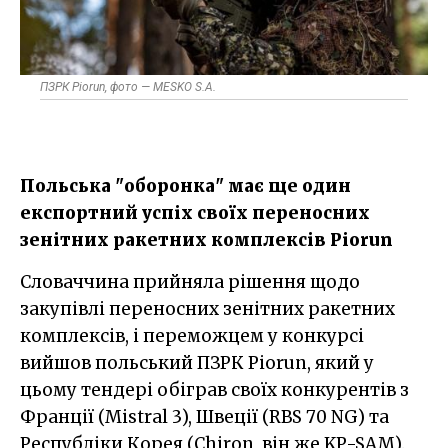
ПЗРК Piorun, фото — MESKO S.A.
Польська "оборонка" має ще один
експортний успіх своїх переносних
зенітних ракетних комплексів Piorun
Словаччина прийняла рішення щодо
закупівлі переносних зенітних ракетних
комплексів, і переможцем у конкурсі
вийшов польський ПЗРК Piorun, який у
цьому тендері обіграв своїх конкурентів з
Франції (Mistral 3), Швеції (RBS 70 NG) та
Республіки Корея (Chiron, він же KP-SAM).