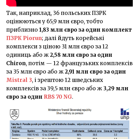
Так, наприклад, 36 польських ПЗРК
оцінюються у 65,9 млн євро, тобто
приблизно
1,83 млн євро за один комплект
ПЗРК Piorun
; далі йдуть корейські
комплекси з ціною 31 млн євро за 12
одиниць або ж
2,58 млн євро за один
Chiron
, потім — 12 французьких комплексів
за 35 млн євро або ж
2,91 млн євро за один
Mistral 3
, і зрештою 12 шведських
комплексів за 39,5 млн євро або ж
3,29 млн
євро за один
RBS 70 NG
.