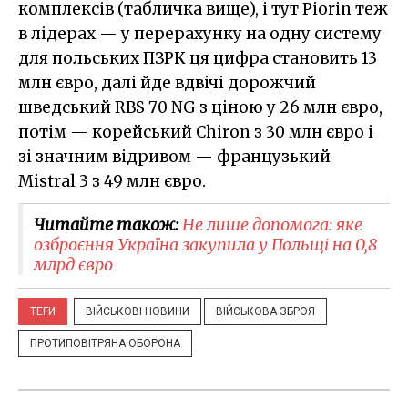
комплексів (табличка вище), і тут Piorin теж
в лідерах — у перерахунку на одну систему
для польських ПЗРК ця цифра становить 13
млн євро, далі йде вдвічі дорожчий
шведський RBS 70 NG з ціною у 26 млн євро,
потім — корейський Chiron з 30 млн євро і
зі значним відривом — французький
Mistral 3 з 49 млн євро.
Читайте також:
Не лише допомога: яке
озброєння Україна закупила у Польщі на 0,8
млрд євро
ТЕГИ
ВІЙСЬКОВІ НОВИНИ
ВІЙСЬКОВА ЗБРОЯ
ПРОТИПОВІТРЯНА ОБОРОНА