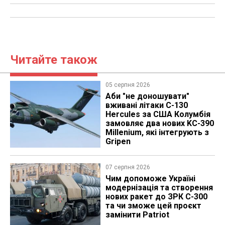
Читайте також
05 серпня 2026
Аби "не доношувати"
вживані літаки C-130
Hercules за США Колумбія
замовляє два нових KC-390
Millenium, які інтегрують з
Gripen
07 серпня 2026
Чим допоможе Україні
модернізація та створення
нових ракет до ЗРК С-300
та чи зможе цей проєкт
замінити Patriot