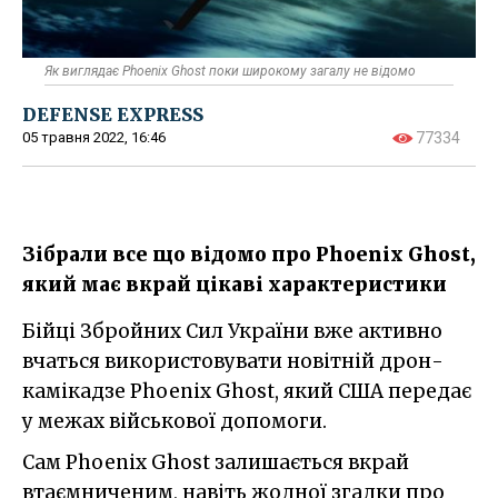
Як виглядає Phoenix Ghost поки широкому загалу не відомо
DEFENSE EXPRESS
05 травня 2022, 16:46
77334
Зібрали все що відомо про Phoenix Ghost,
який має вкрай цікаві характеристики
Бійці Збройних Сил України вже активно
вчаться використовувати новітній дрон-
камікадзе Phoenix Ghost, який США передає
у межах військової допомоги.
Сам Phoenix Ghost залишається вкрай
втаємниченим, навіть жодної згадки про