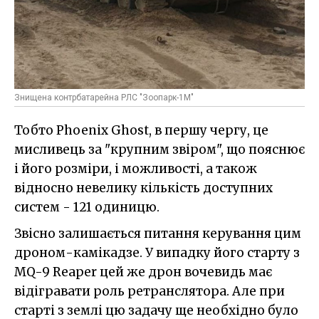
Знищена контрбатарейна РЛС "Зоопарк-1М"
Тобто Phoenix Ghost, в першу чергу, це
мисливець за "крупним звіром", що пояснює
і його розміри, і можливості, а також
відносно невелику кількість доступних
систем - 121 одиницю.
Звісно залишається питання керування цим
дроном-камікадзе. У випадку його старту з
MQ-9 Reaper цей же дрон вочевидь має
відігравати роль ретранслятора. Але при
старті з землі цю задачу ще необхідно було