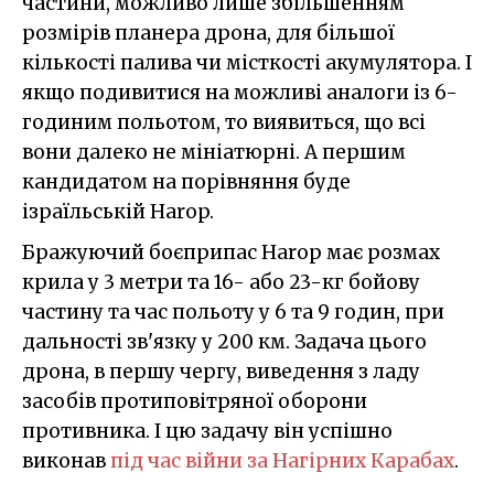
частини, можливо лише збільшенням
розмірів планера дрона, для більшої
кількості палива чи місткості акумулятора. І
якщо подивитися на можливі аналоги із 6-
годиним польотом, то виявиться, що всі
вони далеко не мініатюрні. А першим
кандидатом на порівняння буде
ізраїльській Harop.
Бражуючий боєприпас Harop має розмах
крила у 3 метри та 16- або 23-кг бойову
частину та час польоту у 6 та 9 годин, при
дальності зв'язку у 200 км. Задача цього
дрона, в першу чергу, виведення з ладу
засобів протиповітряної оборони
противника. І цю задачу він успішно
виконав
під час війни за Нагірних Карабах
.