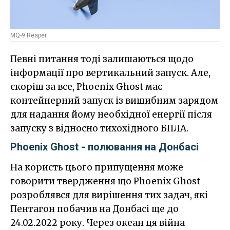
MQ-9 Reaper
Певні питання тоді залишаються щодо
інформації про вертикальний запуск. Але,
скоріш за все, Phoenix Ghost має
контейнерний запуск із вишибним зарядом
для надання йому необхідної енергії після
запуску з відносно тихохідного БПЛА.
Phoenix Ghost - полювання на Донбасі
На користь цього припущення може
говорити твердження що Phoenix Ghost
розроблявся для вирішення тих задач, які
Пентагон побачив на Донбасі ще до
24.02.2022 року. Через океан ця війна