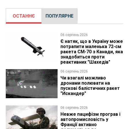
ОСТАННЄ
ПОПУЛЯРНЕ
06 серпень 2026
Є натяк, що в Україну може
потрапити маленька 72-см
ракета CM-70 з Канади, яка
знадобиться проти
реактивних "Шахедів"
06 серпень 2026
Чи взагалі можливо
дронами полювати на
пускові балістичних ракет
"Искандер"
06 серпень 2026
Невже пацифізм програв і
автопромисловість у
Франції активно