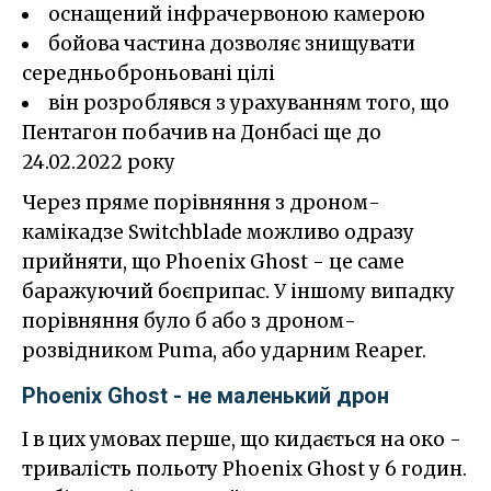
оснащений інфрачервоною камерою
бойова частина дозволяє знищувати
середньоброньовані цілі
він розроблявся з урахуванням того, що
Пентагон побачив на Донбасі ще до
24.02.2022 року
Через пряме порівняння з дроном-
камікадзе Switchblade можливо одразу
прийняти, що Phoenix Ghost - це саме
баражуючий боєприпас. У іншому випадку
порівняння було б або з дроном-
розвідником Puma, або ударним Reaper.
Phoenix Ghost - не маленький дрон
І в цих умовах перше, що кидається на око -
тривалість польоту Phoenix Ghost у 6 годин.