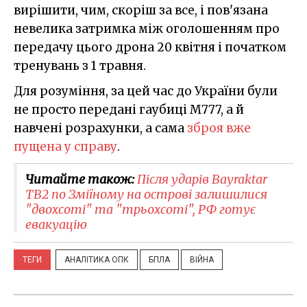
вирішити, чим, скоріш за все, і пов'язана
невелика затримка між оголошенням про
передачу цього дрона 20 квітня і початком
тренувань з 1 травня.
Для розуміння, за цей час до України були
не просто передані гаубиці M777, а й
навчені розрахунки, а сама
зброя вже
пущена у справу
.
Читайте також:
Після ударів Bayraktar
TB2 по Зміїному на острові залишилися
"двохсоті" та "трьохсоті", РФ готує
евакуацію
ТЕГИ
АНАЛІТИКА ОПК
БПЛА
ВІЙНА