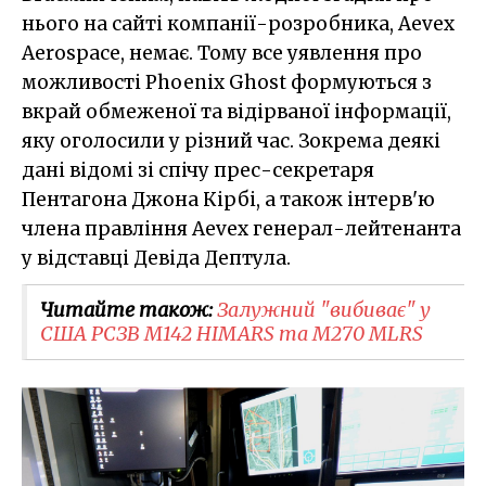
нього на сайті компанії-розробника, Aevex
Aerospace, немає. Тому все уявлення про
можливості Phoenix Ghost формуються з
вкрай обмеженої та відірваної інформації,
яку оголосили у різний час. Зокрема деякі
дані відомі зі спічу прес-секретаря
Пентагона Джона Кірбі, а також інтерв'ю
члена правління Aevex генерал-лейтенанта
у відставці Девіда Дептула.
Читайте також:
Залужний "вибиває" у
США РСЗВ M142 HIMARS та М270 MLRS