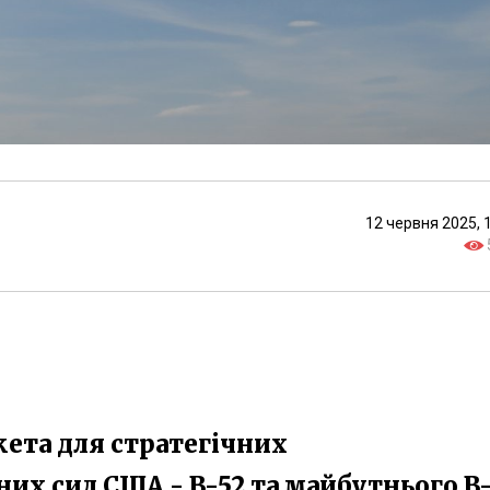
12 червня 2025, 
кета для стратегічних
их сил США - B-52 та майбутнього B-