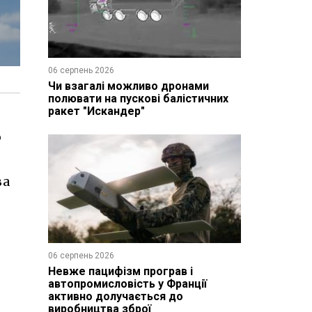
06 серпень 2026
Чи взагалі можливо дронами
полювати на пускові балістичних
ракет "Искандер"
ю
ва
06 серпень 2026
Невже пацифізм програв і
автопромисловість у Франції
активно долучається до
виробництва зброї