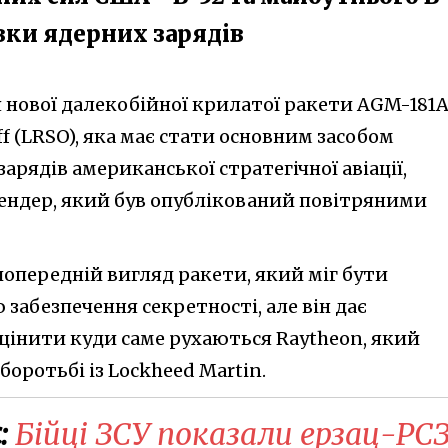
авки ядерних зарядів
 нової далекобійної крилатої ракети AGM-181
f (LRSO), яка має стати основним засобом
арядів американської стратегічної авіації,
ендер, який був опублікований повітряними
попередній вигляд ракети, який міг бути
 забезпечення секретності, але він дає
інити куди саме рухаються Raytheon, який
боротьбі із Lockheed Martin.
:
Бійці ЗСУ показали ерзац-РС