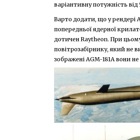
варіантивну потужність від 5
Варто додати, що у рендері
попередньої ядерної крилат
дотичен Raytheon. При цьому
повітрозабірнику, який не ви
зображені AGM-181A вони не 