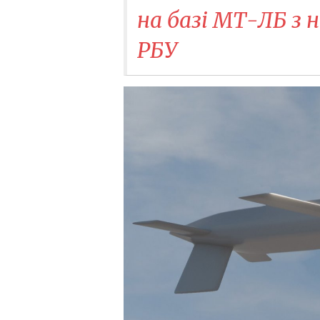
на базі МТ-ЛБ з
РБУ