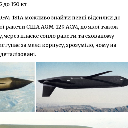
 до 150 кт.
 AGM-181A можливо знайти певні відсилки до
ої ракети США AGM-129 ACM, до якої також
, через пласке сопло ракети та схованому
ступає за межі корпусу, зрозуміло, чому на
деталізовані.