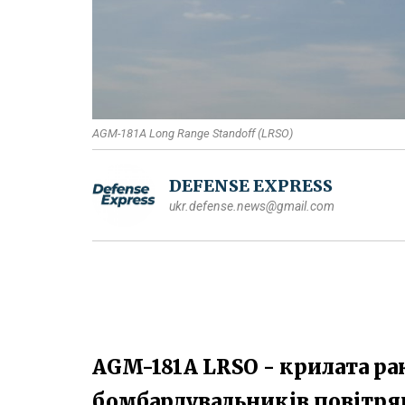
AGM-181A​ Long Range Standoff​ (LRSO​)
DEFENSE EXPRESS
ukr.defense.news@gmail.com
AGM-181A LRSO - крилата ра
бомбардувальників повітрян