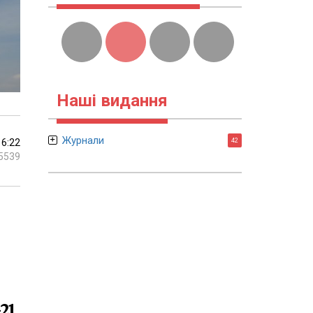
Наші видання
Журнали
16:22
42
5539
21