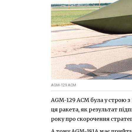
AGM-129 ACM
AGM-129 ACM була у строю з 
ця ракета, як результат під
року про скорочення стратег
А тому AGM-181A має прийти