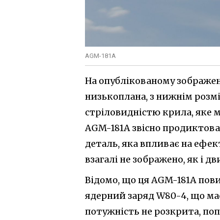
AGM-181A
На опублікованому зображен
низькоплана, з нижнім роз
стріловидністю крила, яке 
AGM-181A звісно продиктова
деталь, яка впливає на ефе
взагалі не зображено, як і д
Відомо, що ця AGM-181A пов
ядерний заряд W80-4, що має 
потужність не розкрита, поп