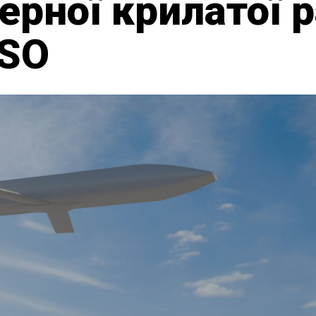
ерної крилатої 
RSO