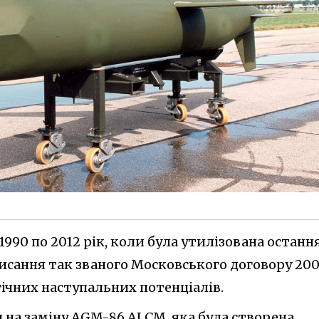
1990 по 2012 рік, коли була утилізована останн
писання так званого Московського договору 20
ічних наступальних потенціалів.
 на заміну AGM-86 ALCM, яка була створена