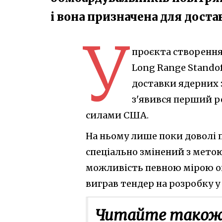
і вона призначена для дост
У
проєкта створення
Long Range Standof
доставки ядерних з
з'явився перший р
силами США.
На ньому лише поки доволі 
спеціально змінений з метою
можливість певною мірою оц
виграв тендер на розробку у 
Читайте також