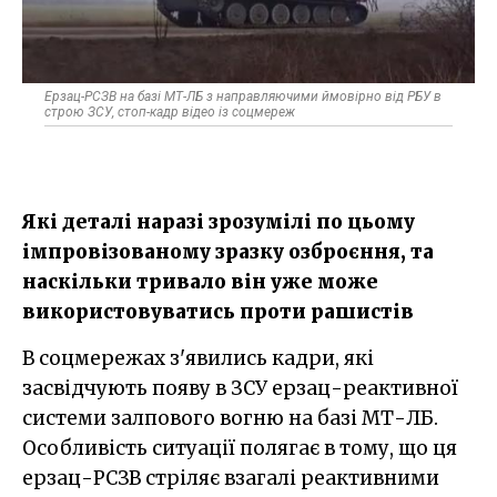
Ерзац-РСЗВ на базі МТ-ЛБ з направляючими ймовірно від РБУ в
строю ЗСУ, стоп-кадр відео із соцмереж
Які деталі наразі зрозумілі по цьому
імпровізованому зразку озброєння, та
наскільки тривало він уже може
використовуватись проти рашистів
В соцмережах з'явились кадри, які
засвідчують появу в ЗСУ ерзац-реактивної
системи залпового вогню на базі МТ-ЛБ.
Особливість ситуації полягає в тому, що ця
ерзац-РСЗВ стріляє взагалі реактивними