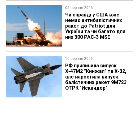
05 серпня 2026
Чи справді у США вже
немає антибалістичних
ракет до Patriot для
України та чи багато для
них 300 PAC-3 MSE
10 серпня 2026
РФ припинила випуск
Х-47М2 "Кинжал" та Х-32,
але наростила випуск
балістичних ракет 9М723
ОТРК "Искандер"