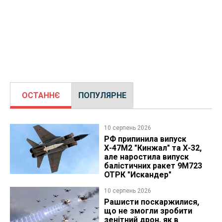
ОСТАННЄ
ПОПУЛЯРНЕ
10 серпень 2026
РФ припинила випуск
Х-47М2 "Кинжал" та Х-32,
але наростила випуск
балістичних ракет 9М723
ОТРК "Искандер"
10 серпень 2026
Рашисти поскаржилися,
що не змогли зробити
зенітний дрон, як в