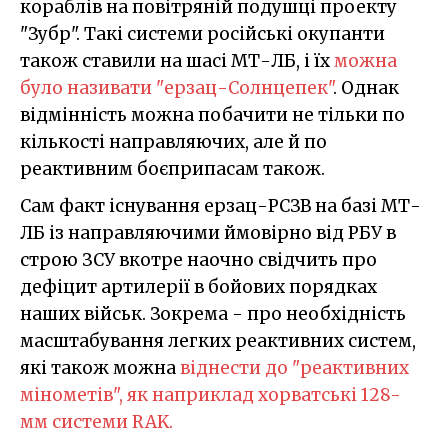
кораблів на повітряній подушці проекту
"Зубр". Такі системи російські окупанти
також ставили на шасі МТ-ЛБ, і їх
можна
було називати "ерзац-Солнцепек"
. Однак
відмінність можна побачити не тільки по
кількості направляючих, але й по
реактивним боєприпасам також.
Сам факт існування ерзац-РСЗВ на базі МТ-
ЛБ із направляючими ймовірно від РБУ в
строю ЗСУ вкотре наочно свідчить про
дефіцит артилерії в бойових порядках
наших військ. Зокрема - про необхідність
масштабування легких реактивних систем,
які також можна
віднести до "реактивних
мінометів", як наприклад хорватські 128-
мм системи RAK.