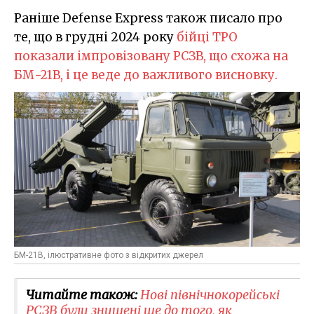
Раніше Defense Express також писало про
те, що в грудні 2024 року
бійці ТРО
показали імпровізовану РСЗВ, що схожа на
БМ-21В, і це веде до важливого висновку.
БМ-21В, ілюстративне фото з відкритих джерел
Читайте також:
Нові північнокорейські
РСЗВ були знищені ще до того, як