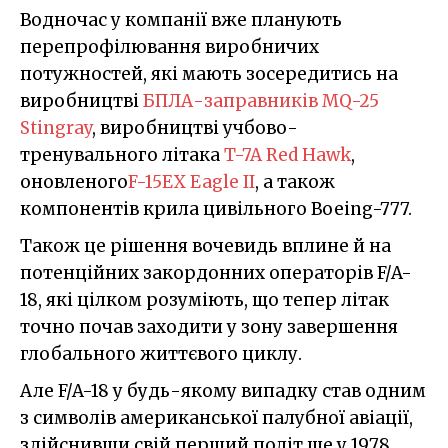
Водночас у компанії вже планують
перепрофілювання виробничих
потужностей, які мають зосередитись на
виробництві
БПЛА-заправників MQ-25
Stingray
, виробництві учбово-
тренувального літака
T-7A Red Hawk
,
оновленого
F-15EX Eagle II
, а також
компонентів крила цивільного Boeing-777.
Також це рішення вочевидь вплине й на
потенційних закордонних операторів F/A-
18, які цілком розуміють, що тепер літак
точно почав заходити у зону завершення
глобального життєвого циклу.
Але F/A-18 у будь-якому випадку став одним
з символів американської палубної авіації,
здійснивши свій перший політ ще у 1978