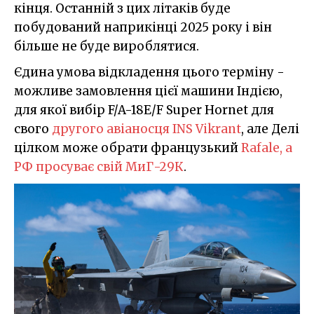
кінця. Останній з цих літаків буде
побудований наприкінці 2025 року і він
більше не буде вироблятися.
Єдина умова відкладення цього терміну -
можливе замовлення цієї машини Індією,
для якої вибір F/A-18E/F Super Hornet для
свого
другого авіаносця INS Vikrant
, але Делі
цілком може обрати французький
Rafale, а
РФ просуває свій МиГ-29К
.