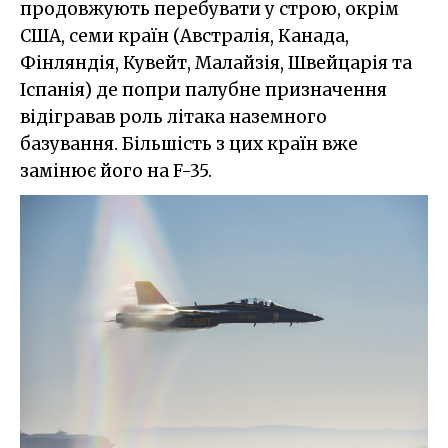
продовжують перебувати у строю, окрім
США, семи країн (Австралія, Канада,
Фінляндія, Кувейт, Малайзія, Швейцарія та
Іспанія) де попри палубне призначення
відігравав роль літака наземного
базування. Більшість з цих країн вже
замінює його на F-35.