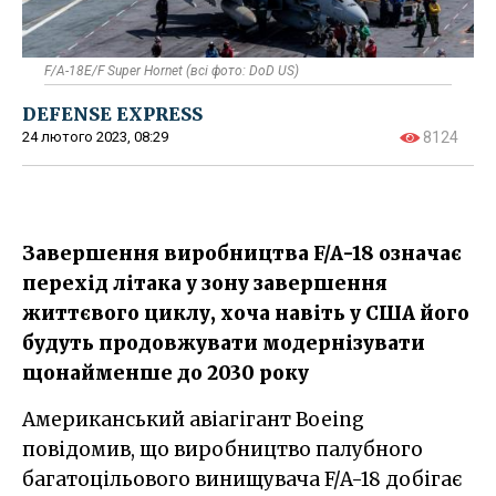
F/A-18E/F Super Hornet (всі фото: DoD US)
DEFENSE EXPRESS
24 лютого 2023, 08:29
8124
Завершення виробництва F/A-18 означає
перехід літака у зону завершення
життєвого циклу, хоча навіть у США його
будуть продовжувати модернізувати
щонайменше до 2030 року
Американський авіагігант Boeing
повідомив, що виробництво палубного
багатоцільового винищувача F/A-18 добігає