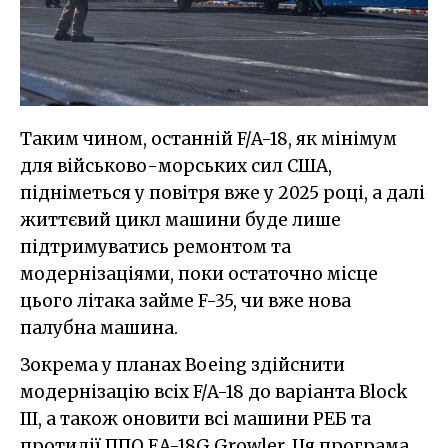
Таким чином, останній F/A-18, як мінімум
для військово-морських сил США,
підніметься у повітря вже у 2025 році, а далі
життєвий цикл машини буде лише
підтримуватись ремонтом та
модернізаціями, поки остаточно місце
цього літака займе F-35, чи вже нова
палубна машина.
Зокрема у планах Boeing здійснити
модернізацію всіх F/A-18 до варіанта Block
III, а також оновити всі машини РЕБ та
протидії ППО EA-18G Growler. Ця програма