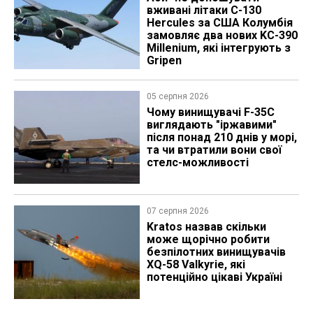
вживані літаки C-130
Hercules за США Колумбія
замовляє два нових KC-390
Millenium, які інтегрують з
Gripen
05 серпня 2026
Чому винищувачі F-35C
виглядають "іржавими"
після понад 210 днів у морі,
та чи втратили вони свої
стелс-можливості
07 серпня 2026
Kratos назвав скільки
може щорічно робити
безпілотних винищувачів
XQ-58 Valkyrie, які
потенційно цікаві Україні