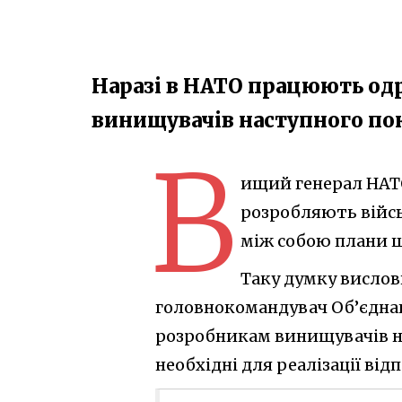
Наразі в НАТО працюють од
винищувачів наступного поко
В
ищий генерал НАТО
розробляють війсь
між собою плани щ
Таку думку вислов
головнокомандувач Об’єднан
розробникам винищувачів не
необхідні для реалізації від