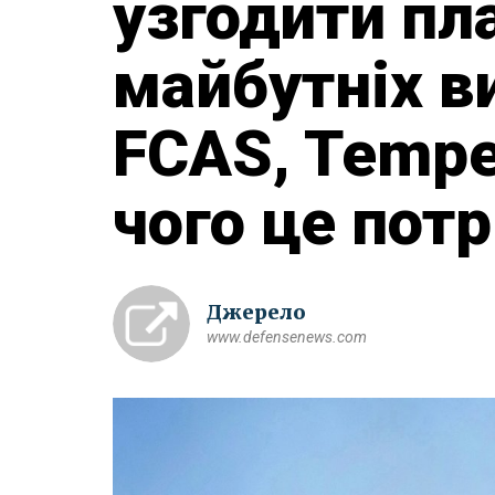
узгодити пл
майбутніх в
FCAS, Tempe
чого це потр
Джерело
www.defensenews.com