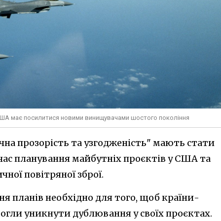
США має посилитися новими винищувачами шостого покоління
ічна прозорість та узгодженість" мають стати
 час планування майбутніх проєктів у США та
чної повітряної зброї.
ня планів необхідно для того, щоб країни-
гли уникнути дублювання у своїх проєктах.