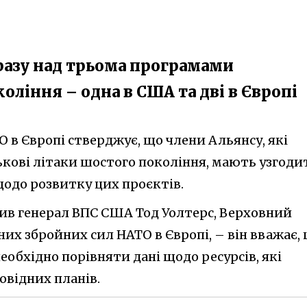
разу над трьома програмами
ління – одна в США та дві в Європі
 в Європі стверджує, що члени Альянсу, які
кові літаки шостого покоління, мають узгоди
одо розвитку цих проєктів.
ив генерал ВПС США Тод Уолтерс, Верховний
их збройних сил НАТО в Європі, – він вважає,
обхідно порівняти дані щодо ресурсів, які
повідних планів.