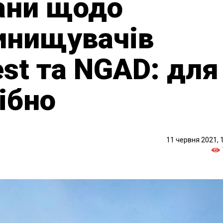
ани щодо
инищувачів
st та NGAD: для
ібно
11 червня 2021, 