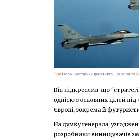
Протягом наступних десятиліть Європа та 
Він підкреслив, що "стратег
однією з основних цілей під
Європі, зокрема й футуристи
На думку генерала, узгоджен
розробники винищувачів змо