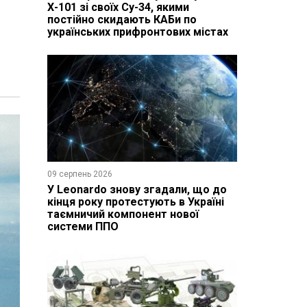
Х-101 зі своїх Су-34, якими
постійно скидають КАБи по
українських прифронтових містах
09 серпень 2026
У Leonardo знову згадали, що до
кінця року протестують в Україні
таємничий компонент нової
системи ППО