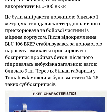
використати BLU-106 BKEP.
Це були мініракети довжиною близько 1
метра, які складались з твердопаливного
прискорювача та бойової частини із
міцним корпусом. Після відокремлення
BLU-106 BKEP стабілізувався за допомогою
парашута, вмикався прискорювач і
боєприпас пробивав бетон, після чого
підривалась вибухівка загальною вагою
близько 3 кг. Через їх більші габарити у
Tomahawk можливо було вмістити 24-28
таких суббоєприпасів.