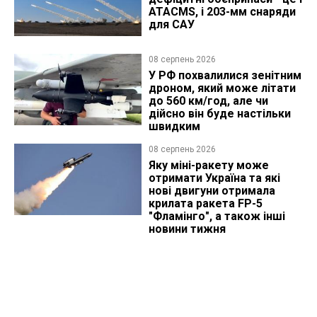
ATACMS, і 203-мм снаряди
для САУ
08 серпень 2026
У РФ похвалилися зенітним
дроном, який може літати
до 560 км/год, але чи
дійсно він буде настільки
швидким
08 серпень 2026
Яку міні-ракету може
отримати Україна та які
нові двигуни отримала
крилата ракета FP-5
"Фламінго", а також інші
новини тижня