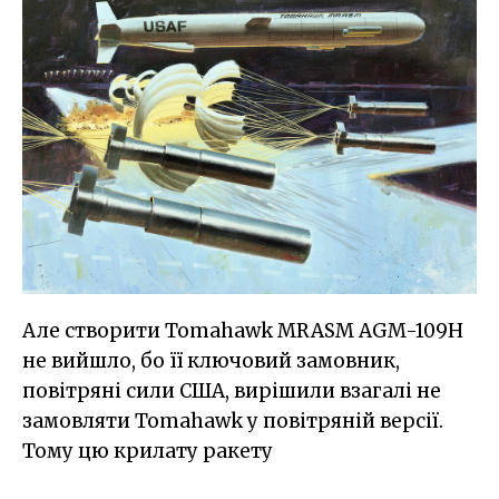
Але створити Tomahawk MRASM AGM-109H
не вийшло, бо її ключовий замовник,
повітряні сили США, вирішили взагалі не
замовляти Tomahawk у повітряній версії.
Тому цю крилату ракету