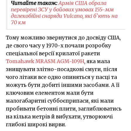
Читайте також:
Армія США обрала
перевірені ЗСУ у бойових умовах 155-мм
далекобійні снаряди Vulcano, які б'ють на
70 км
Тому можливо звернутися до досвіду США,
де свого часу у 1970-х почали розробку
спеціальної версії крилатої ракети
Tomahawk MRASM AGM-109H
, яка мала
знищувати злітно-посадкові смуги, після
чого літаки все одно опиняться у пасці та
можуть бути добиті іншими засобами. А її
ключовим елементом мали бути
малогабаритні суббоєприпаси, які мали
пробивати бетонні плити, заглиблюватись
на кілька метрів й вибухати, утворюючі
глибокі широкі вирви.