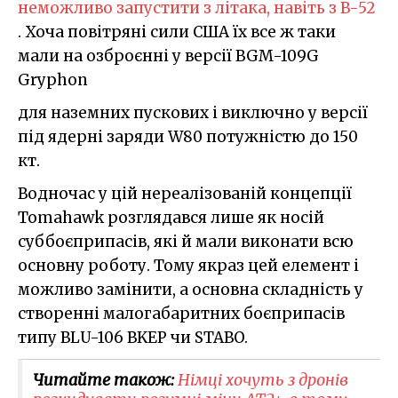
неможливо запустити з літака, навіть з B-52
. Хоча повітряні сили США їх все ж таки
мали на озброєнні у версії BGM-109G
Gryphon
для наземних пускових і виключно у версії
під ядерні заряди W80 потужністю до 150
кт.
Водночас у цій нереалізованій концепції
Tomahawk розглядався лише як носій
суббоєприпасів, які й мали виконати всю
основну роботу. Тому якраз цей елемент і
можливо замінити, а основна складність у
створенні малогабаритних боєприпасів
типу BLU-106 BKEP чи STABO.
Читайте також:
Німці хочуть з дронів