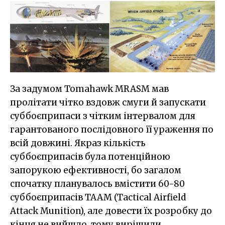
За задумом Tomahawk MRASM мав
пролітати чітко вздовж смуги й запускати
суббоєприпаси з чітким інтервалом для
гарантованого послідовного її ураження по
всій довжині. Якраз кількість
суббоєприпасів була потенційною
запорукою ефективності, бо загалом
спочатку планувалось вмістити 60-80
суббоєприпасів TAAM (Tactical Airfield
Attack Munition), але довести їх розробку до
кінця не вийшло, тому вирішили