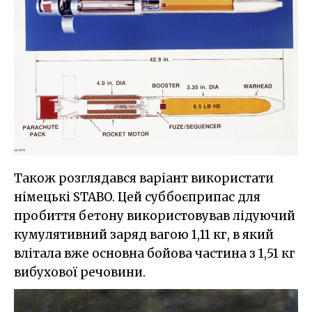
Також розглядався варіант використати
німецькі STABO. Цей суббоєприпас для
пробиття бетону використовував лідуючий
кумулятивний заряд вагою 1,11 кг, в який
влітала вже основна бойова частина з 1,51 кг
вибухової речовини.