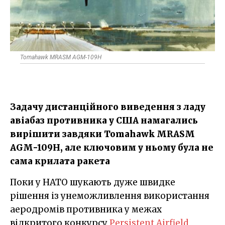
Tomahawk MRASM AGM-109H​​​
Задачу дистанційного виведення з ладу
авіабаз противника у США намагались
вирішити завдяки Tomahawk MRASM
AGM-109H​​​, але ключовим у ньому була не
сама крилата ракета
Поки у НАТО шукають дуже швидке
рішення із унеможливлення використання
аеродромів противника у межах
відкритого конкурсу
Persistent Airfield