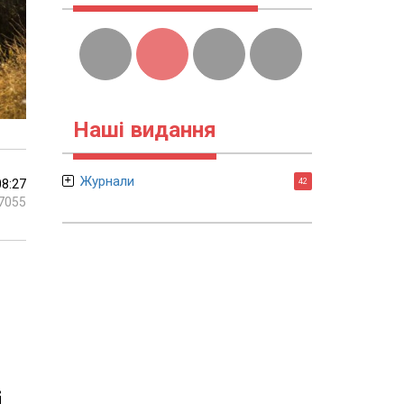
Наші видання
Журнали
08:27
42
7055
і