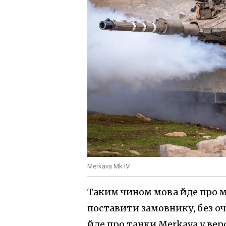
Merkava Mk IV
Таким чином мова йде про м
поставити замовнику, без о
йде про танки Merkava у версі