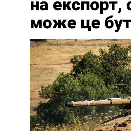
на експорт, 
може це бут