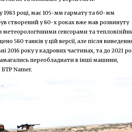
у 1983 році, має 105-мм гармату та 60-мм
 був створений у 80-х роках вже мав розвинуту
із метеорологічними сенсорами та тепловізій
но 580 танків у цій версії, але після виведенн
ні 2016 року у кадрових частинах, та до 2021 р
 намагались переобладнати в інші машини,
 БТР Namer.