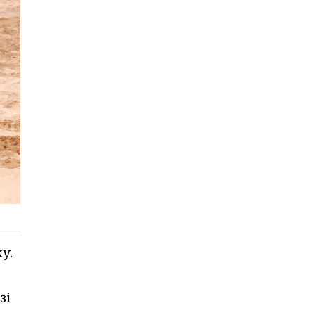
у.
зі