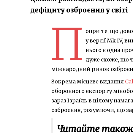
дефіциту озброєння у світі
П
опри те, що дово
у версії Mk IV, 
нього є одна про
дуже схоже, що 
міжнародний ринок озброєн
Зокрема місцеве видання
Cal
оборонного експорту мінобор
зараз Ізраїль в цілому нама
озброєння, розуміючи, що за
Читайте також