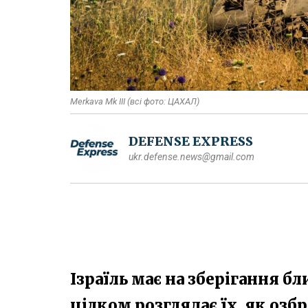
Merkava Mk III (всі фото: ЦАХАЛ)
DEFENSE EXPRESS
ukr.defense.news@gmail.com
Ізраїль має на зберігання бл
цілком розглядає їх, як оз