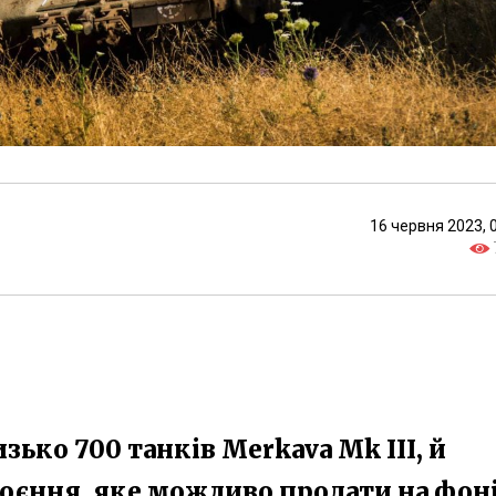
16 червня 2023, 
изько 700 танків Merkava Mk III, й
броєння, яке можливо продати на фон