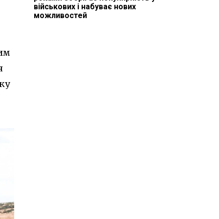
військових і набуває нових
можливостей
ним
я
оку