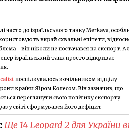
лі часто до ізраїльського танку Merkava, особл
використовують вкрай схвальні епітети, відносн
блема - він ніколи не постачався на експорт. А
тепер ізраїльський танк просто відкриває
ня.
calist
поспілкувалось з очільником відділу
они країни Яіром Колесом. Він зазначив, що
гається переглянути свою політику експорту
раз у світі сформувався його дефіцит.
:
Ще 14 Leopard 2 для України в