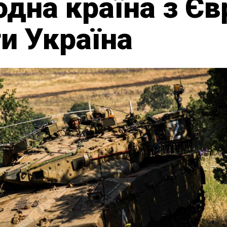
одна країна з Єв
и Україна