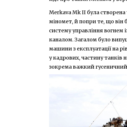
Merkava Mk II була створена 
міномет, й попри те, що він
систему управління вогнем 
каналом. Загалом було випуще
машини з експлуатації на рів
у кадрових, частину танків
зокрема важкий гусеничний