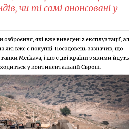
дів, чи ті самі анонсовані у
и озброєння, які вже виведені з експлуатації, а
на які вже є покупці. Посадовець зазначив, що
о танки Merkava, і що є дві країни з якими йдут
аходиться у континентальній Європі.