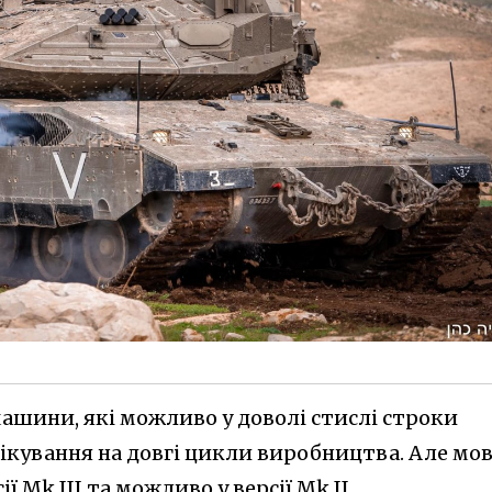
ашини, які можливо у доволі стислі строки
чікування на довгі цикли виробництва. Але мо
ї Mk III та можливо у версії Mk II.