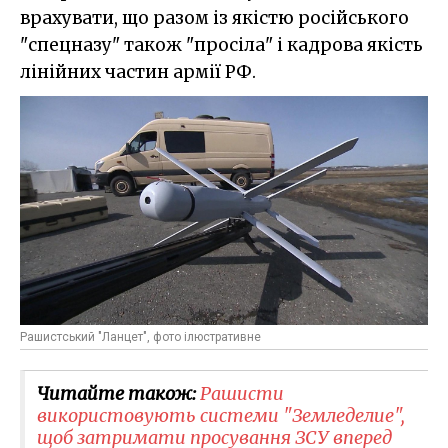
врахувати, що разом із якістю російського
"спецназу" також "просіла" і кадрова якість
лінійних частин армії РФ.
Рашистський "Ланцет", фото ілюстративне
Читайте також:
Рашисти
використовують системи "Земледелие",
щоб затримати просування ЗСУ вперед