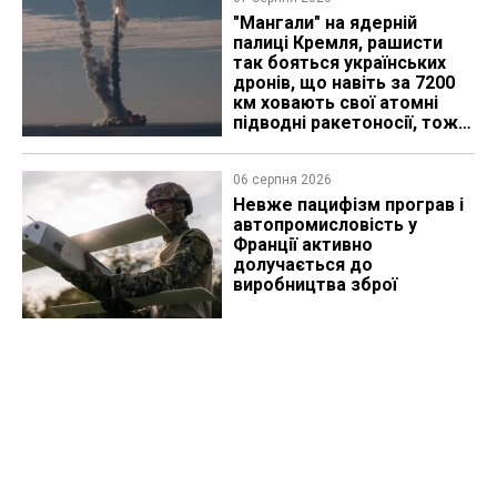
"Мангали" на ядерній
палиці Кремля, рашисти
так бояться українських
дронів, що навіть за 7200
км ховають свої атомні
підводні ракетоносії, тож
що видно з космосу
06 серпня 2026
Невже пацифізм програв і
автопромисловість у
Франції активно
долучається до
виробництва зброї