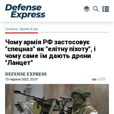
Головна
Думки & Ідеї
Чому армія РФ застосовує
"спецназ" як "елітну піхоту", і
чому саме їм дають дрони
"Ланцет"
DEFENSE EXPRESS
15 червня 2023, 20:01
6709