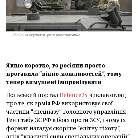
Російські окупанти, фото ілюстративне
Якщо коротко, то росіяни просто
прогавила "вікно можливостей", тому
тепер вимушені імпровізувати
Польський портал
Defence24
виклав огляд
про те, як армія РФ використовує свої
частини "спецназу" Головного управління
Генштабу ЗС РФ в боях проти ЗСУ, і чому їх
формат нагадує скоріше "елітну піхоту",
аніж "класичні сили спеціальних операцій".