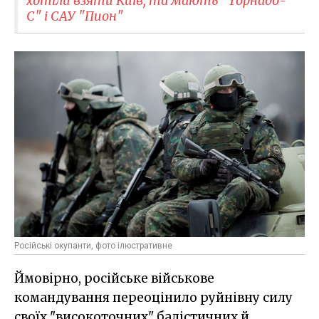
хотіли взяти Київ, та мають "Торнадо-
С" і САУ "Пион"
Російські окупанти, фото ілюстративне
Ймовірно, російське військове
командування переоцінило руйнівну силу
своїх "високоточних" балістичних й