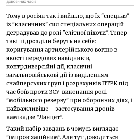
довоєнних часів
Тому в росіян так і вийшло, що їх "спецназ"
із "класичних" сил спеціальних операцій
деградував до ролі "елітної піхоти". Тепер
такі підрозділи беруть на себе:
коригування артилерійського вогню в
якості передових навідників,
контрдиверсійні дії, класичні
загальновійськові дії із виділенням
снайперських груп і розрахунків ПТРК під
час боїв проти ЗСУ, виконання ролі
"мобільного резерву" при оборонних діях, і
найважливіше – застосування дронів-
камікадзе "Ланцет".
Такий набір завдань в чомусь виглядає
"імпровізаційним". Але тут доводиться