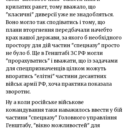
крилатих ракет, тому вважало, що
"класичні" диверсії уже не знадобляться.
Воно могло так сподіватись і тому, що
плани вторгнення передбачали начебто
крах нашої держави, за якого б необхідного
простору для дій частин "спецназу" просто
не було б. Ще в Генштабі ЗС РФ могли
"прорахуватись" і вважати, що із задачами
для спецпризначенців цілком можуть
впоратись "елітні" частини десантних
військ армії РФ, хоча практика показала
зворотнє.
Ну а коли російське військове
командування таки наважилось ввести у бій
частини "спецназу" Головного управління
Генштабу, "вікно можливостей" для