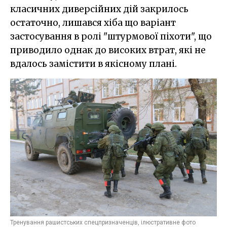
класичних диверсійних дій закрилось
остаточно, лишався хіба що варіант
застосування в ролі "штурмової піхоти", що
приводило однак до високих втрат, які не
вдалось замістити в якісному плані.
Тренування рашистських спецпризначенців, ілюстративне фото