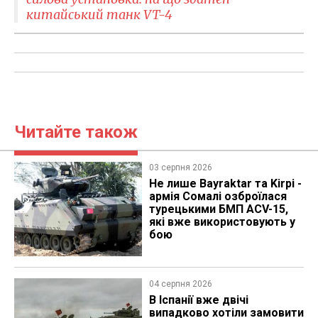
китайський танк VT-4
Читайте також
03 серпня 2026
Не лише Bayraktar та Kirpi -
армія Сомалі озброїлася
турецькими БМП ACV-15,
які вже використовують у
бою
04 серпня 2026
В Іспанії вже двічі
випадково хотіли замовити