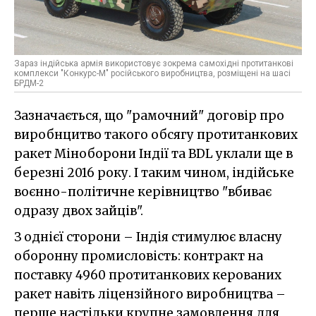
Зараз індійська армія використовує зокрема самохідні протитанкові
комплекси "Конкурс-М" російського виробництва, розміщені на шасі
БРДМ-2
Зазначається, що "рамочний" договір про
виробнцитво такого обсягу протитанкових
ракет Міноборони Індії та BDL уклали ще в
березні 2016 року. І таким чином, індійське
воєнно-політичне керівництво "вбиває
одразу двох зайців".
З однієї сторони – Індія стимулює власну
оборонну промисловість: контракт на
поставку 4960 протитанкових керованих
ракет навіть ліцензійного виробництва –
перше настільки крупне замовлення для