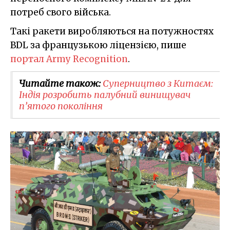
потреб свого війська.
Такі ракети виробляються на потужностях
BDL за французькою ліцензією, пише
портал Army Recognition
.
Читайте також:
Суперництво з Китаєм:
Індія розробить палубний винищувач
п’ятого покоління