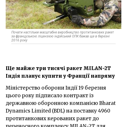
Почати настільки масштабне виробництво протитанкових ракет
за французькою ліцензією індійський ОПК бажав ще в березні
2016 року
Ще майже три тисячі ракет MILAN-2T
Індія планує купити у Франції напряму
Міністерство оборони Індії 19 березня
цього року підписало контракт із
державною оборонною компанією Bharat
Dynamics Limited (BDL) на поставку 4960
протитанкових керованих ракет до
переносного комплексу MILAN-2T для