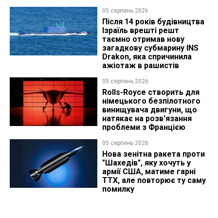
05 серпень 2026
Після 14 років будівництва
Ізраїль врешті решт
таємно отримав нову
загадкову субмарину INS
Drakon, яка спричинила
ажіотаж в рашистів
05 серпень 2026
Rolls-Royce створить для
німецького безпілотного
винищувача двигуни, що
натякає на розв'язання
проблеми з Францією
05 серпень 2026
Нова зенітна ракета проти
"Шахедів", яку хочуть у
армії США, матиме гарні
ТТХ, але повторює ту саму
помилку