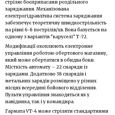
стріляє боєприпасами роздільного
заряджання. Механізована
електрогідравлічна система заряджання
забезпечує теоретичну швидкострільність
на рівні 6-8 пострілів/хв. Вона базується на
одному з варіантів "каруселі" Т-72.
Модифікації охоплюють електронне
управління роботою обертового магазину,
який може обертатися в обидва боки.
Місткість автомату – 22 снаряди із
зарядами. Додатково 38 снарядів і
метальних зарядів розміщено у різних
місцях всередині бойового відділення.
Пульти управління знаходяться як у
навідника, так і у командира.
Гармата VT-4 може стріляти стандартними