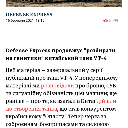
DEFENSE EXPRESS
16 березня 2021, 18:15
5699
Defense Express продовжує "розбирати
на гвинтики" китайський танк VT-4
Цей матеріал – завершальний у серії
публікацій про танк VT-4. У попередньому
матеріалі ми
розповідали
про броню, СУВ
та ситуаційну обізнаність цієї машини; ще
раніше – про те, як взагалі в Китаї
дійшли
до створення танка
, що став конкурентом
українському "Оплоту". Тепер черга за
озброєнням, боєприпасами та силовою