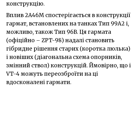
конструкцію.
Вплив 2A46M спостерігається в конструкції
гармат, встановлених на танках Тип 99A2 і,
можливо, також Тип 96B. Ця гармата
(офіційно – ZPT-98) надалі становить
гібридне рішення старих (коротка люлька)
і новіших (діагональна схема опорників,
змінний ствол) конструкцій. Ймовірно, що і
VT-4 можуть переозброїти на ці
вдосконалені гармати.