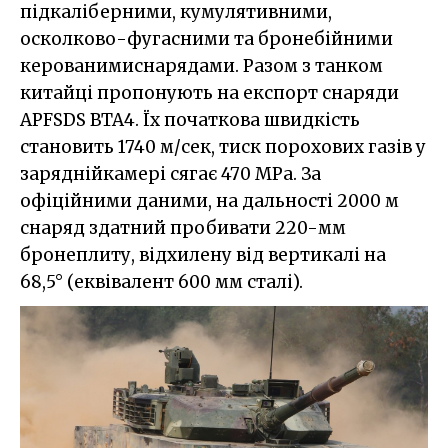
підкаліберними, кумулятивними,
осколково-фугасними та бронебійними
керованимиснарядами. Разом з танком
китайці пропонують на експорт снаряди
APFSDS BTA4. Їх початкова швидкість
становить 1740 м/сек, тиск порохових газів у
заряднійкамері сягає 470 MPa. За
офіційними даними, на дальності 2000 м
снаряд здатний пробивати 220-мм
бронеплиту, відхилену від вертикалі на
68,5° (еквівалент 600 мм сталі).