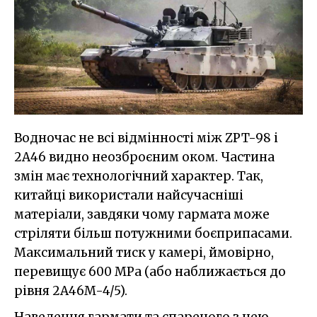
Водночас не всі відмінності між ZPT-98 і
2A46 видно неозброєним оком. Частина
змін має технологічний характер. Так,
китайці використали найсучасніші
матеріали, завдяки чому гармата може
стріляти більш потужними боєприпасами.
Максимальний тиск у камері, ймовірно,
перевищує 600 MPa (або наближається до
рівня 2A46M-4/5).
Наведення гармати та спареного з нею