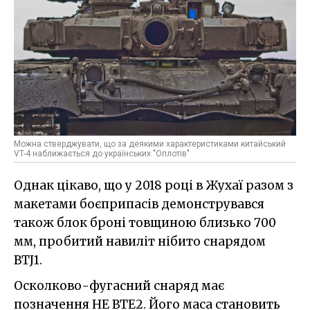
Можна стверджувати, що за деякими характеристиками китайський
VT-4 наближається до українських "Оплотів"
Однак цікаво, що у 2018 році в Жухаї разом з
макетами боєприпасів демонструвався
також блок броні товщиною близько 700
мм, пробитий навиліт нібито снарядом
BTJ1.
Осколково-фугасний снаряд має
позначення HE BTE2. Його маса становить