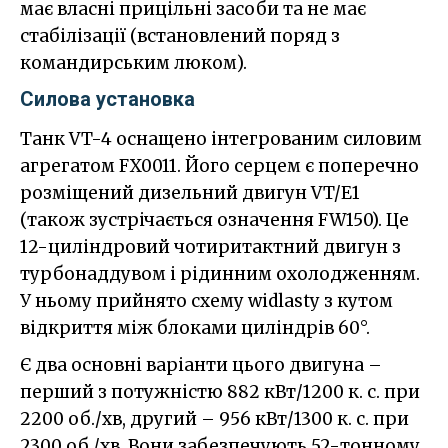
має власні прицільні засоби та не має
стабілізації (встановлений поряд з
командирським люком).
Силова установка
Танк VT-4 оснащено інтегрованим силовим
агрегатом FX0011. Його серцем є поперечно
розміщений дизельний двигун VT/E1
(також зустрічається означення FW150). Це
12-циліндровий чотиритактний двигун з
турбонаддувом і рідинним охолодженням.
У ньому прийнято схему widlasty з кутом
відкриття між блоками циліндрів 60°.
Є два основні варіанти цього двигуна –
перший з потужністю 882 кВт/1200 к. с. при
2200 об./хв, другий – 956 кВт/1300 к. с. при
2300 об./хв. Вони забезпечують 52-тонному