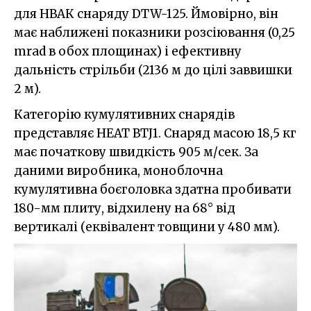
для НВАК снаряду DTW-125. Ймовірно, він
має наближені показники розсіювання (0,25
mrad в обох площинах) і ефективну
дальність стрільби (2136 м до цілі заввишки
2 м).
Категорію кумулятивних снарядів
представляє HEAT BTJ1. Снаряд масою 18,5 кг
має початкову швидкість 905 м/сек. За
даними виробника, моноблочна
кумулятивна боєголовка здатна пробивати
180-мм плиту, відхилену на 68° від
вертикалі (еквівалент товщини у 480 мм).