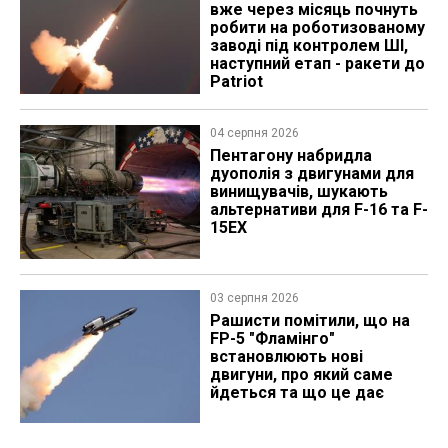
вже через місяць почнуть
робити на роботизованому
заводі під контролем ШІ,
наступний етап - ракети до
Patriot
04 серпня 2026
Пентагону набридла
дуополія з двигунами для
винищувачів, шукають
альтернативи для F-16 та F-
15EX
03 серпня 2026
Рашисти помітили, що на
FP-5 "Фламінго"
встановлюють нові
двигуни, про який саме
йдеться та що це дає