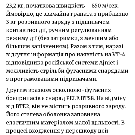
23,2 кг, початкова швидкість – 850 м/сек.
Ймовірно, це звичайна граната з приблизно
3 кг розривного заряду з підшивачем
контактної дії, ручним регулюванням
режиму дії (без затримки, з меншим або
більшим запізненням). Разом з тим, наразі
відсутня інформація про наявність на VT-4
відповідника російської системи Ajniet і
можливість стрільби фугасними снарядами
з програмованими підривачами.
Другим зразком осколково-фугасних
боєприпасів є снаряд PELE BTS8. На відміну
від BTE2, він не містить розривного заряду.
Його сталева оболонка заповнена
еластичним матеріалом малої щільності. В
процесі входження у перешкоду цей