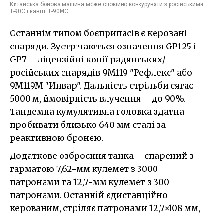
Китайська бойова машина може спокійно конкурувати з російськими
Т-90С і навіть Т-90МС
Останнім типом боєприпасів є керовані
снаряди. Зустрічаються означення GP125 i
GP7 – ліцензійні копії радянських/
російських снарядів 9M119 "Рефлекс" або
9M119M "Инвар". Дальність стрільби сягає
5000 м, ймовірність влучення – до 90%.
Тандемна кумулятивна головка здатна
пробивати близько 640 мм сталі за
реактивною бронею.
Додаткове озброєння танка – спарений з
гарматою 7,62-мм кулемет з 3000
патронами та 12,7-мм кулемет з 300
патронами. Останній єдистанційно
керованим, стріляє патронами 12,7×108 мм,