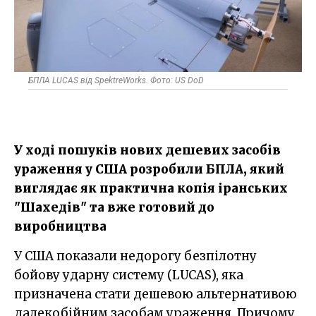
БПЛА LUCAS від SpektreWorks. Фото: US DoD
У ході пошуків нових дешевих засобів
ураження у США розробили БПЛА, який
виглядає як практична копія іранських
"Шахедів" та вже готовий до
виробництва
У США показали недорогу безпілотну
бойову ударну систему (LUCAS), яка
призначена стати дешевою альтернативою
далекобійним засобам ураження. Причому