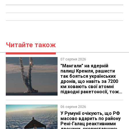
Читайте також
07 серпня 2026
"Мангали" на ядерній
палиці Кремля, рашисти
так бояться українських
дронів, що навіть за 7200
км ховають свої атомні
підводні ракетоносії, тож
що видно з космосу
06 серпня 2026
У Румунії очікують, що РФ
масово вдарить по району
Рені-Галац реактивними
дронами, скориставшись