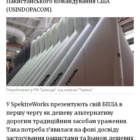
Пакистанського командування США
(USINDOPACOM).
Локалізовані у РФ "Шахеди" під назвою "Герань"
У SpektreWorks презентують свій БПЛА в
першу чергу як дешеву альтернативу
дорогим традиційним засобам ураження.
Така потреба з’явилася на фоні досвіду
застосування рашистами та Іраном дешевих