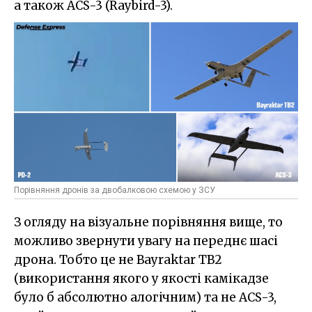
а також ACS-3 (Raybird-3).
Порівняння дронів за двобалковою схемою у ЗСУ
З огляду на візуальне порівняння вище, то
можливо звернути увагу на переднє шасі
дрона. Тобто це не Bayraktar TB2
(використання якого у якості камікадзе
було б абсолютно алогічним) та не ACS-3,