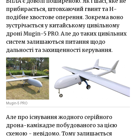
БПЛА є доволі поширеною. Як і шасі, яке не
прибирається, штовхаючий гвинт та Н-
подібне хвостове оперення. Зокрема воно
зустрічається у китайському цивільному
дроні Mugin-5 PRO. Але до таких цивільних
систем залишаються питання щодо
дальності та захищенності керування.
Mugin-5 PRO
Але про існування жодного серійного
дрона-камікадзе побудованого за цією
схемою - невідомо. Тому залишається