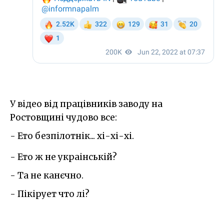
У відео від працівників заводу на
Ростовщині чудово все:
- Ето безпілотнік... хі-хі-хі.
- Ето ж не украінській?
- Та не канєчно.
- Пікірует что лі?