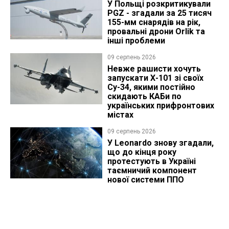
У Польщі розкритикували
PGZ - згадали за 25 тисяч
155-мм снарядів на рік,
провальні дрони Orlik та
інші проблеми
09 серпень 2026
Невже рашисти хочуть
запускати Х-101 зі своїх
Су-34, якими постійно
скидають КАБи по
українських прифронтових
містах
09 серпень 2026
У Leonardo знову згадали,
що до кінця року
протестують в Україні
таємничий компонент
нової системи ППО