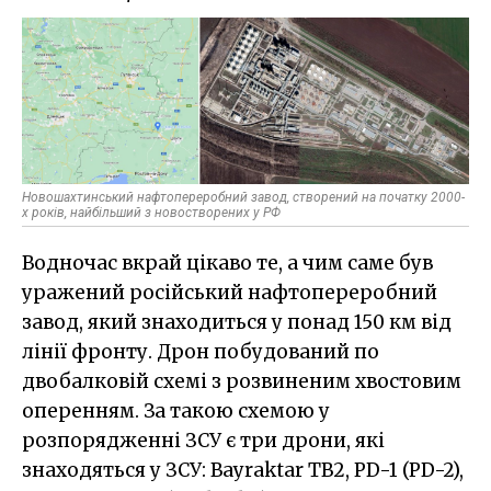
Новошахтинський нафтопереробний завод, створений на початку 2000-
х років, найбільший з новостворених у РФ
Водночас вкрай цікаво те, а чим саме був
уражений російський нафтопереробний
завод, який знаходиться у понад 150 км від
лінії фронту. Дрон побудований по
двобалковій схемі з розвиненим хвостовим
оперенням. За такою схемою у
розпорядженні ЗСУ є три дрони, які
знаходяться у ЗСУ: Bayraktar TB2, PD-1 (PD-2),