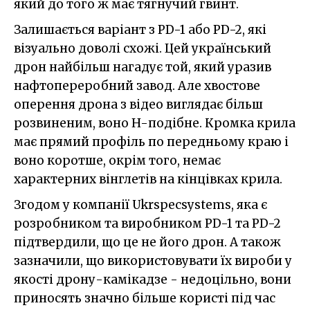
який до того ж має тягнучий гвинт.
Залишається варіант з PD-1 або PD-2, які
візуально доволі схожі. Цей український
дрон найбільш нагадує той, який уразив
нафтопереробний завод. Але хвостове
оперення дрона з відео виглядає більш
розвиненим, воно H-подібне. Кромка крила
має прямий профіль по передньому краю і
воно коротше, окрім того, немає
характерних вінглетів на кінцівках крила.
Згодом у компанії Ukrspecsystems, яка є
розробником та виробником PD-1 та PD-2
підтвердили, що це не його дрон. А також
зазначили, що використовувати їх вироби у
якості дрону-камікадзе - недоцільно, вони
приносять значно більше користі під час