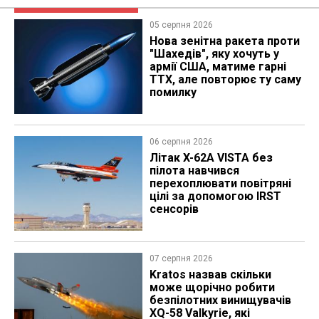
05 серпня 2026
Нова зенітна ракета проти
"Шахедів", яку хочуть у
армії США, матиме гарні
ТТХ, але повторює ту саму
помилку
06 серпня 2026
Літак X-62A VISTA без
пілота навчився
перехоплювати повітряні
цілі за допомогою IRST
сенсорів
07 серпня 2026
Kratos назвав скільки
може щорічно робити
безпілотних винищувачів
XQ-58 Valkyrie, які